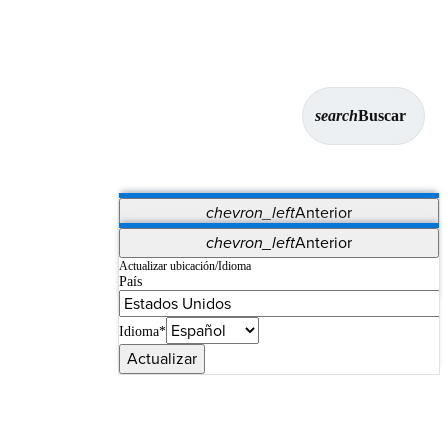
search
Buscar
chevron_left
Anterior
Aplicaciones
chevron_left
Anterior
Vet Systems
OrthoPedia Patient
SAP
Actualizar ubicación/Idioma
País
Supplier Portal
Synergy Imaging & Resection
Idioma*
Actualizar