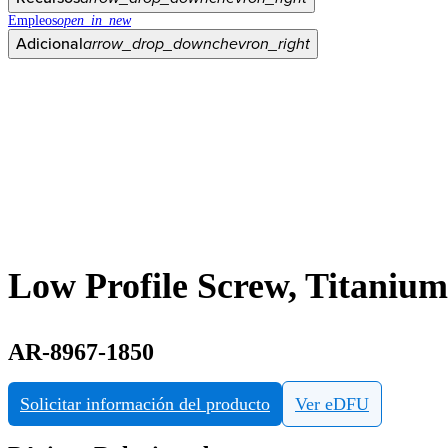
Empleos
open_in_new
Adicional
arrow_drop_down
chevron_right
Low Profile Screw, Titaniu
AR-8967-1850
Solicitar información del producto
Ver eDFU