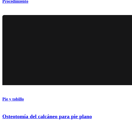
Procedimiento
Pie y tobillo
Osteotomía del calcáneo para pie plano