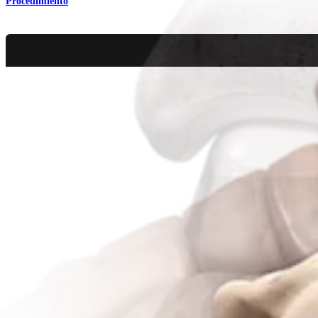
Procedimiento
Pie y tobillo
Placas para fusión de tobillo