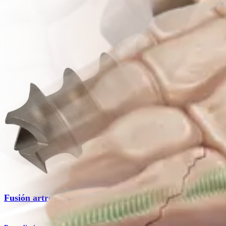
Producto
Pie y tobillo
Fusión artroscópica del tobillo