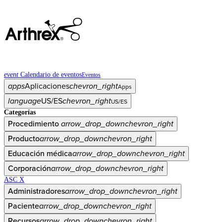
event
Calendario de eventos
Eventos
apps
Aplicaciones
chevron_right
Apps
language
US/ES
chevron_right
US/ES
Categorías
Procedimiento
arrow_drop_down
chevron_right
Producto
arrow_drop_down
chevron_right
Educación médica
arrow_drop_down
chevron_right
Corporación
arrow_drop_down
chevron_right
ASC X
Administradores
arrow_drop_down
chevron_right
Paciente
arrow_drop_down
chevron_right
Recursos
arrow_drop_down
chevron_right