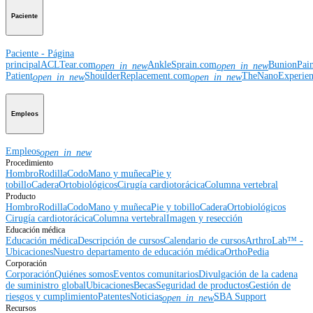
Paciente
Paciente - Página
principal
ACLTear.com
AnkleSprain.com
BunionPai
open_in_new
open_in_new
Patient
ShoulderReplacement.com
TheNanoExperie
open_in_new
open_in_new
Empleos
Empleos
open_in_new
Procedimiento
Hombro
Rodilla
Codo
Mano y muñeca
Pie y
tobillo
Cadera
Ortobiológicos
Cirugía cardiotorácica
Columna vertebral
Producto
Hombro
Rodilla
Codo
Mano y muñeca
Pie y tobillo
Cadera
Ortobiológicos
Cirugía cardiotorácica
Columna vertebral
Imagen y resección
Educación médica
Educación médica
Descripción de cursos
Calendario de cursos
ArthroLab™ -
Ubicaciones
Nuestro departamento de educación médica
OrthoPedia
Corporación
Corporación
Quiénes somos
Eventos comunitarios
Divulgación de la cadena
de suministro global
Ubicaciones
Becas
Seguridad de productos
Gestión de
riesgos y cumplimiento
Patentes
Noticias
SBA Support
open_in_new
Recursos