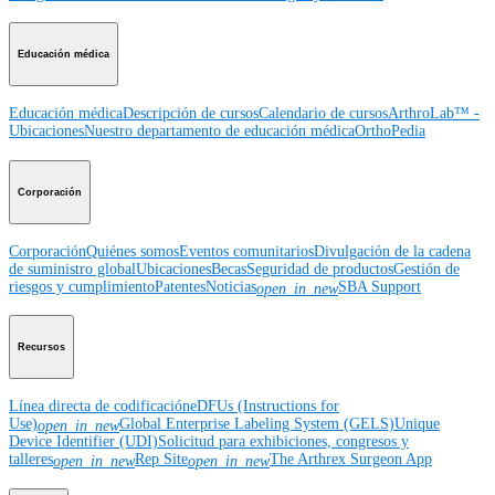
Educación médica
Educación médica
Descripción de cursos
Calendario de cursos
ArthroLab™ -
Ubicaciones
Nuestro departamento de educación médica
OrthoPedia
Corporación
Corporación
Quiénes somos
Eventos comunitarios
Divulgación de la cadena
de suministro global
Ubicaciones
Becas
Seguridad de productos
Gestión de
riesgos y cumplimiento
Patentes
Noticias
SBA Support
open_in_new
Recursos
Línea directa de codificación
eDFUs (Instructions for
Use)
Global Enterprise Labeling System (GELS)
Unique
open_in_new
Device Identifier (UDI)
Solicitud para exhibiciones, congresos y
talleres
Rep Site
The Arthrex Surgeon App
open_in_new
open_in_new