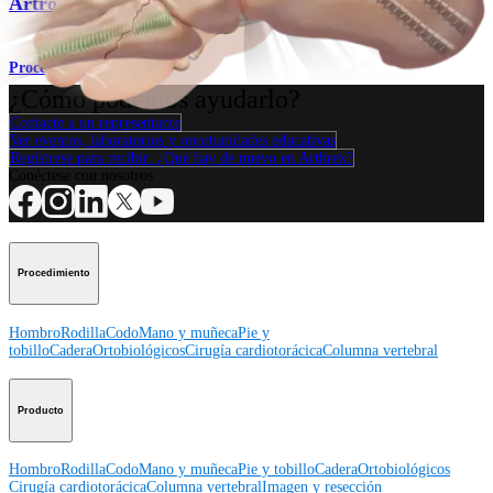
Artrodesis subtalar (Pie plano)
Procedimiento
¿Cómo podemos ayudarlo?
Contacte a un representante
Ver eventos, laboratorios y oportunidades educativas
Regístrese para recibir: ¿Qué hay de nuevo en Arthrex?
Conéctese con nosotros
Procedimiento
Hombro
Rodilla
Codo
Mano y muñeca
Pie y
tobillo
Cadera
Ortobiológicos
Cirugía cardiotorácica
Columna vertebral
Producto
Hombro
Rodilla
Codo
Mano y muñeca
Pie y tobillo
Cadera
Ortobiológicos
Cirugía cardiotorácica
Columna vertebral
Imagen y resección