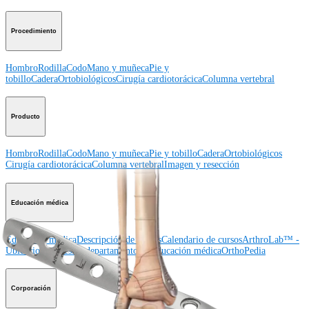
Procedimiento
Hombro
Rodilla
Codo
Mano y muñeca
Pie y
tobillo
Cadera
Ortobiológicos
Cirugía cardiotorácica
Columna vertebral
Producto
Hombro
Rodilla
Codo
Mano y muñeca
Pie y tobillo
Cadera
Ortobiológicos
Cirugía cardiotorácica
Columna vertebral
Imagen y resección
Educación médica
Educación médica
Descripción de cursos
Calendario de cursos
ArthroLab™ -
Ubicaciones
Nuestro departamento de educación médica
OrthoPedia
Corporación