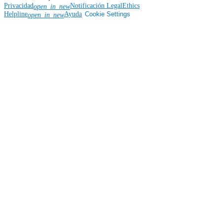
Privacidad
Notificación Legal
Ethics
open_in_new
Helpline
Ayuda
Cookie Settings
open_in_new