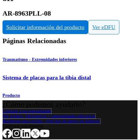
AR-8963PLL-08
Solicitar información del producto
Ver eDFU
Páginas Relacionadas
Traumatismo - Extremidades inferiores
Sistema de placas para la tibia distal
Producto
¿Cómo podemos ayudarlo?
Contacte a un representante
Ver eventos, laboratorios y oportunidades educativas
Regístrese para recibir: ¿Qué hay de nuevo en Arthrex?
Conéctese con nosotros