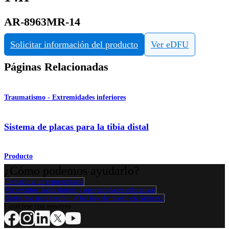
AR-8963MR-14
Solicitar información del producto
Ver eDFU
Páginas Relacionadas
Traumatismo - Extremidades inferiores
Sistema de placas para la tibia distal
Producto
¿Cómo podemos ayudarlo?
Contacte a un representante
Ver eventos, laboratorios y oportunidades educativas
Regístrese para recibir: ¿Qué hay de nuevo en Arthrex?
Conéctese con nosotros