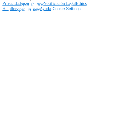
Privacidad
Notificación Legal
Ethics
open_in_new
Helpline
Ayuda
Cookie Settings
open_in_new