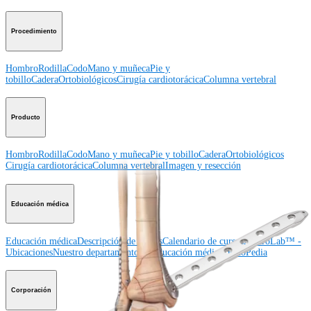
Procedimiento
Hombro
Rodilla
Codo
Mano y muñeca
Pie y
tobillo
Cadera
Ortobiológicos
Cirugía cardiotorácica
Columna vertebral
Producto
Hombro
Rodilla
Codo
Mano y muñeca
Pie y tobillo
Cadera
Ortobiológicos
Cirugía cardiotorácica
Columna vertebral
Imagen y resección
Educación médica
Educación médica
Descripción de cursos
Calendario de cursos
ArthroLab™ -
Ubicaciones
Nuestro departamento de educación médica
OrthoPedia
Corporación