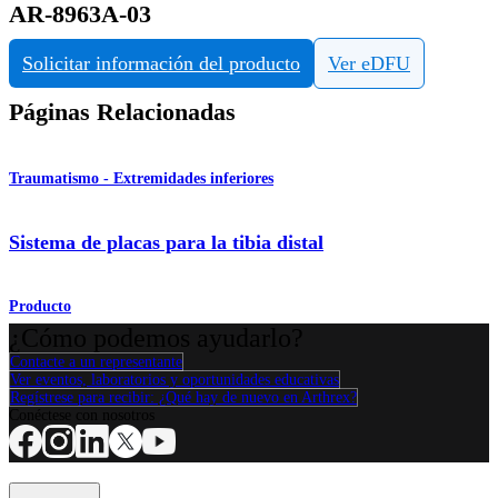
AR-8963A-03
Solicitar información del producto
Ver eDFU
Páginas Relacionadas
Traumatismo - Extremidades inferiores
Sistema de placas para la tibia distal
Producto
¿Cómo podemos ayudarlo?
Contacte a un representante
Ver eventos, laboratorios y oportunidades educativas
Regístrese para recibir: ¿Qué hay de nuevo en Arthrex?
Conéctese con nosotros