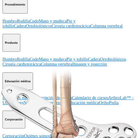
Procedimiento
Hombro
Rodilla
Codo
Mano y muñeca
Pie y
tobillo
Cadera
Ortobiológicos
Cirugía cardiotorácica
Columna vertebral
Producto
Hombro
Rodilla
Codo
Mano y muñeca
Pie y tobillo
Cadera
Ortobiológicos
Cirugía cardiotorácica
Columna vertebral
Imagen y resección
Educación médica
Educación médica
Descripción de cursos
Calendario de cursos
ArthroLab™ -
Ubicaciones
Nuestro departamento de educación médica
OrthoPedia
Corporación
Corporación
Quiénes somos
Eventos comunitarios
Divulgación de la cadena