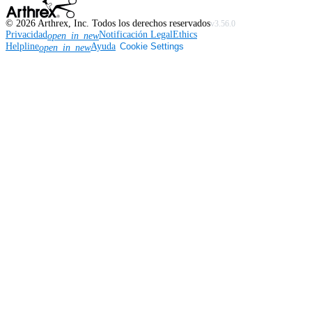
©
2026
Arthrex, Inc. Todos los derechos reservados
v3.56.0
Privacidad
Notificación Legal
Ethics
open_in_new
Helpline
Ayuda
Cookie Settings
open_in_new