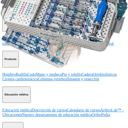
Procedimiento
Hombro
Rodilla
Codo
Mano y muñeca
Pie y
tobillo
Cadera
Ortobiológicos
Cirugía cardiotorácica
Columna vertebral
Producto
Hombro
Rodilla
Codo
Mano y muñeca
Pie y tobillo
Cadera
Ortobiológicos
Cirugía cardiotorácica
Columna vertebral
Imagen y resección
Educación médica
Educación médica
Descripción de cursos
Calendario de cursos
ArthroLab™ -
Ubicaciones
Nuestro departamento de educación médica
OrthoPedia