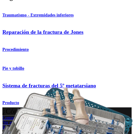
Traumatismo - Extremidades inferiores
Reparación de la fractura de Jones
Procedimiento
Pie y tobillo
Sistema de fracturas del 5º metatarsiano
Producto
¿Cómo podemos ayudarlo?
Contacte a un representante
Ver eventos, laboratorios y oportunidades educativas
Regístrese para recibir: ¿Qué hay de nuevo en Arthrex?
Conéctese con nosotros