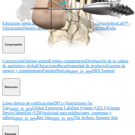
Educación médica
Educación médica
Descripción de cursos
Calendario de cursos
ArthroLab™ -
Ubicaciones
Nuestro departamento de educación médica
OrthoPedia
Corporación
Corporación
Quiénes somos
Eventos comunitarios
Divulgación de la cadena
de suministro global
Ubicaciones
Becas
Seguridad de productos
Gestión de
riesgos y cumplimiento
Patentes
Noticias
SBA Support
open_in_new
Recursos
Línea directa de codificación
eDFUs (Instructions for
Use)
Global Enterprise Labeling System (GELS)
Unique
open_in_new
Device Identifier (UDI)
Solicitud para exhibiciones, congresos y
talleres
Rep Site
The Arthrex Surgeon App
open_in_new
open_in_new
Paciente