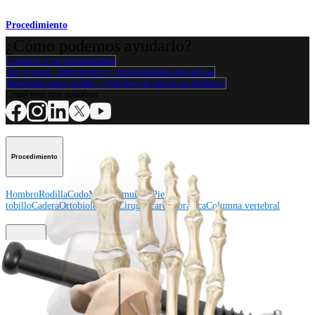
Procedimiento
¿Cómo podemos ayudarlo?
Contacte a un representante
Ver eventos, laboratorios y oportunidades educativas
Regístrese para recibir: ¿Qué hay de nuevo en Arthrex?
Conéctese con nosotros
Procedimiento
Hombro
Rodilla
Codo
Mano y muñeca
Pie y
tobillo
Cadera
Ortobiológicos
Cirugía cardiotorácica
Columna vertebral
Producto
Hombro
Rodilla
Codo
Mano y muñeca
Pie y tobillo
Cadera
Ortobiológicos
Cirugía cardiotorácica
Columna vertebral
Imagen y resección