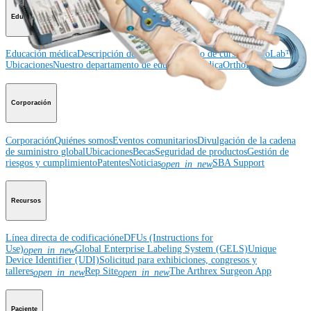
Educación médica
Educación médica
Descripción de cursos
Calendario de cursos
ArthroLab™ -
Ubicaciones
Nuestro departamento de educación médica
OrthoPedia
Corporación
Corporación
Quiénes somos
Eventos comunitarios
Divulgación de la cadena
de suministro global
Ubicaciones
Becas
Seguridad de productos
Gestión de
riesgos y cumplimiento
Patentes
Noticias
SBA Support
open_in_new
Recursos
Línea directa de codificación
eDFUs (Instructions for
Use)
Global Enterprise Labeling System (GELS)
Unique
open_in_new
Device Identifier (UDI)
Solicitud para exhibiciones, congresos y
talleres
Rep Site
The Arthrex Surgeon App
open_in_new
open_in_new
Paciente