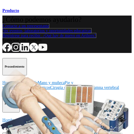
Producto
¿Cómo podemos ayudarlo?
Contacte a un representante
Ver eventos, laboratorios y oportunidades educativas
Regístrese para recibir: ¿Qué hay de nuevo en Arthrex?
Conéctese con nosotros
Procedimiento
Hombro
Rodilla
Codo
Mano y muñeca
Pie y
tobillo
Cadera
Ortobiológicos
Cirugía cardiotorácica
Columna vertebral
Producto
Hombro
Rodilla
Codo
Mano y muñeca
Pie y tobillo
Cadera
Ortobiológicos
Cirugía cardiotorácica
Columna vertebral
Imagen y resección