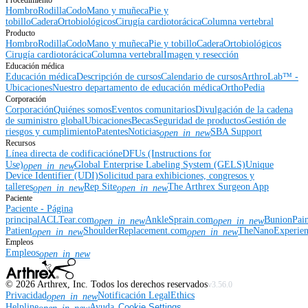
Procedimiento
Hombro
Rodilla
Codo
Mano y muñeca
Pie y
tobillo
Cadera
Ortobiológicos
Cirugía cardiotorácica
Columna vertebral
Producto
Hombro
Rodilla
Codo
Mano y muñeca
Pie y tobillo
Cadera
Ortobiológicos
Cirugía cardiotorácica
Columna vertebral
Imagen y resección
Educación médica
Educación médica
Descripción de cursos
Calendario de cursos
ArthroLab™ -
Ubicaciones
Nuestro departamento de educación médica
OrthoPedia
Corporación
Corporación
Quiénes somos
Eventos comunitarios
Divulgación de la cadena
de suministro global
Ubicaciones
Becas
Seguridad de productos
Gestión de
riesgos y cumplimiento
Patentes
Noticias
SBA Support
open_in_new
Recursos
Línea directa de codificación
eDFUs (Instructions for
Use)
Global Enterprise Labeling System (GELS)
Unique
open_in_new
Device Identifier (UDI)
Solicitud para exhibiciones, congresos y
talleres
Rep Site
The Arthrex Surgeon App
open_in_new
open_in_new
Paciente
Paciente - Página
principal
ACLTear.com
AnkleSprain.com
BunionPai
open_in_new
open_in_new
Patient
ShoulderReplacement.com
TheNanoExperie
open_in_new
open_in_new
Empleos
Empleos
open_in_new
©
2026
Arthrex, Inc. Todos los derechos reservados
v3.56.0
Privacidad
Notificación Legal
Ethics
open_in_new
Helpline
Ayuda
Cookie Settings