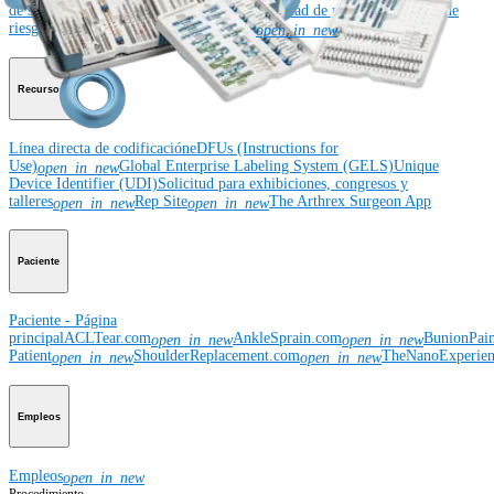
de suministro global
Ubicaciones
Becas
Seguridad de productos
Gestión de
riesgos y cumplimiento
Patentes
Noticias
SBA Support
open_in_new
Recursos
Línea directa de codificación
eDFUs (Instructions for
Use)
Global Enterprise Labeling System (GELS)
Unique
open_in_new
Device Identifier (UDI)
Solicitud para exhibiciones, congresos y
talleres
Rep Site
The Arthrex Surgeon App
open_in_new
open_in_new
Paciente
Paciente - Página
principal
ACLTear.com
AnkleSprain.com
BunionPai
open_in_new
open_in_new
Patient
ShoulderReplacement.com
TheNanoExperie
open_in_new
open_in_new
Empleos
Empleos
open_in_new