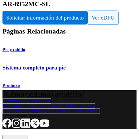
AR-8952MC-SL
Solicitar información del producto
Ver eDFU
Páginas Relacionadas
Pie y tobillo
Sistema completo para pie
Producto
¿Cómo podemos ayudarlo?
Contacte a un representante
Ver eventos, laboratorios y oportunidades educativas
Regístrese para recibir: ¿Qué hay de nuevo en Arthrex?
Conéctese con nosotros