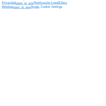
Privacidad
Notificación Legal
Ethics
open_in_new
Helpline
Ayuda
Cookie Settings
open_in_new