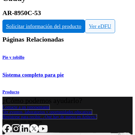
AR-8950C-53
Solicitar información del producto
Ver eDFU
Páginas Relacionadas
Pie y tobillo
Sistema completo para pie
Producto
¿Cómo podemos ayudarlo?
Contacte a un representante
Ver eventos, laboratorios y oportunidades educativas
Regístrese para recibir: ¿Qué hay de nuevo en Arthrex?
Conéctese con nosotros