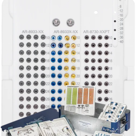
Procedimiento
Hombro
Rodilla
Codo
Mano y muñeca
Pie y
tobillo
Cadera
Ortobiológicos
Cirugía cardiotorácica
Columna vertebral
Producto
Hombro
Rodilla
Codo
Mano y muñeca
Pie y tobillo
Cadera
Ortobiológicos
Cirugía cardiotorácica
Columna vertebral
Imagen y resección
Educación médica
Educación médica
Descripción de cursos
Calendario de cursos
ArthroLab™ -
Ubicaciones
Nuestro departamento de educación médica
OrthoPedia
Corporación