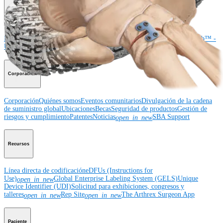
Educación médica
Educación médica
Descripción de cursos
Calendario de cursos
ArthroLab™ -
Ubicaciones
Nuestro departamento de educación médica
OrthoPedia
Corporación
Corporación
Quiénes somos
Eventos comunitarios
Divulgación de la cadena
de suministro global
Ubicaciones
Becas
Seguridad de productos
Gestión de
riesgos y cumplimiento
Patentes
Noticias
SBA Support
open_in_new
Recursos
Línea directa de codificación
eDFUs (Instructions for
Use)
Global Enterprise Labeling System (GELS)
Unique
open_in_new
Device Identifier (UDI)
Solicitud para exhibiciones, congresos y
talleres
Rep Site
The Arthrex Surgeon App
open_in_new
open_in_new
Paciente