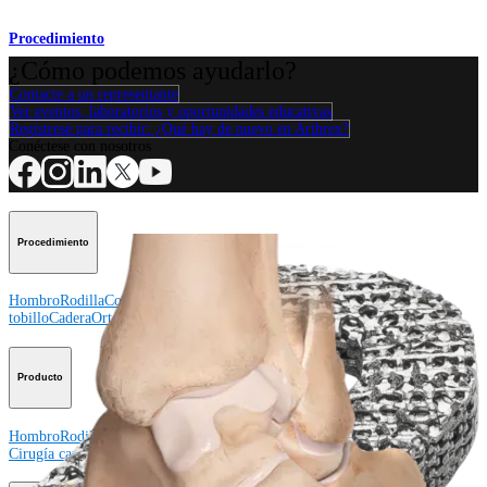
Procedimiento
¿Cómo podemos ayudarlo?
Contacte a un representante
Ver eventos, laboratorios y oportunidades educativas
Regístrese para recibir: ¿Qué hay de nuevo en Arthrex?
Conéctese con nosotros
Procedimiento
Hombro
Rodilla
Codo
Mano y muñeca
Pie y
tobillo
Cadera
Ortobiológicos
Cirugía cardiotorácica
Columna vertebral
Producto
Hombro
Rodilla
Codo
Mano y muñeca
Pie y tobillo
Cadera
Ortobiológicos
Cirugía cardiotorácica
Columna vertebral
Imagen y resección