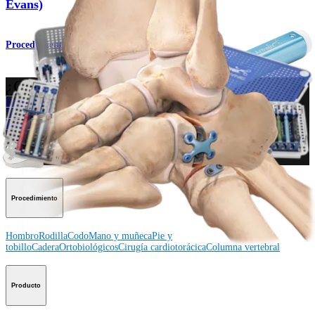
Evans)
Procedimiento
¿Cómo podemos ayudarlo?
Contacte a un representante
Ver eventos, laboratorios y oportunidades educativas
Regístrese para recibir: ¿Qué hay de nuevo en Arthrex?
Conéctese con nosotros
Procedimiento
Hombro
Rodilla
Codo
Mano y muñeca
Pie y
tobillo
Cadera
Ortobiológicos
Cirugía cardiotorácica
Columna vertebral
Producto