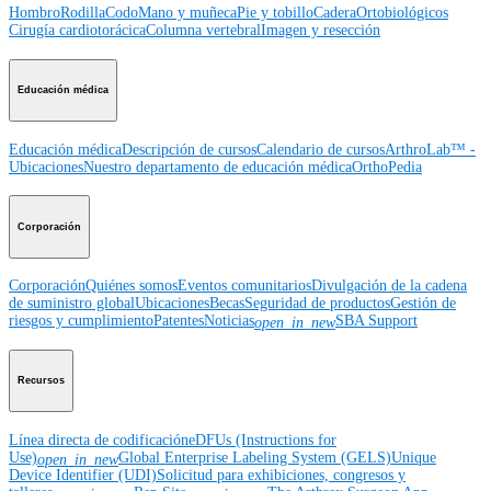
Hombro
Rodilla
Codo
Mano y muñeca
Pie y tobillo
Cadera
Ortobiológicos
Cirugía cardiotorácica
Columna vertebral
Imagen y resección
Educación médica
Educación médica
Descripción de cursos
Calendario de cursos
ArthroLab™ -
Ubicaciones
Nuestro departamento de educación médica
OrthoPedia
Corporación
Corporación
Quiénes somos
Eventos comunitarios
Divulgación de la cadena
de suministro global
Ubicaciones
Becas
Seguridad de productos
Gestión de
riesgos y cumplimiento
Patentes
Noticias
SBA Support
open_in_new
Recursos
Línea directa de codificación
eDFUs (Instructions for
Use)
Global Enterprise Labeling System (GELS)
Unique
open_in_new
Device Identifier (UDI)
Solicitud para exhibiciones, congresos y