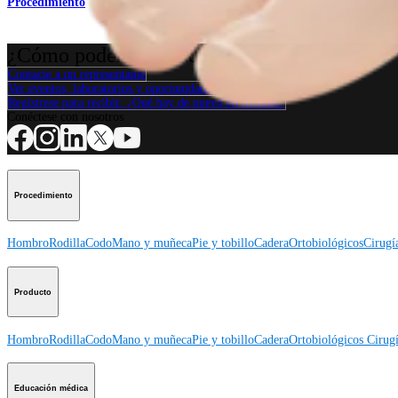
Procedimiento
¿Cómo podemos ayudarlo?
Contacte a un representante
Ver eventos, laboratorios y oportunidades educativas
Regístrese para recibir: ¿Qué hay de nuevo en Arthrex?
Conéctese con nosotros
Procedimiento
Hombro
Rodilla
Codo
Mano y muñeca
Pie y tobillo
Cadera
Ortobiológicos
Cirugí
Producto
Hombro
Rodilla
Codo
Mano y muñeca
Pie y tobillo
Cadera
Ortobiológicos
Cirugí
Educación médica