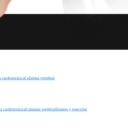
a cardiotorácica
Columna vertebral
a cardiotorácica
Columna vertebral
Imagen y resección