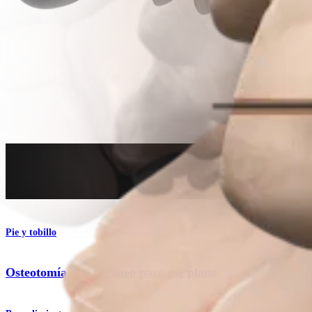
Procedimiento
Pie y tobillo
Osteotomía del calcáneo para pie plano