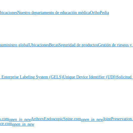
icaciones
Nuestro departamento de educación médica
OrthoPedia
suministro global
Ubicaciones
Becas
Seguridad de productos
Gestión de riesgos 
l Enterprise Labeling System (GELS)
Unique Device Identifier (UDI)
Solicitud 
n.com
ArthrexEndoscopicSpine.com
JointPreservatio
open_in_new
open_in_new
nce.com
open_in_new