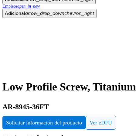
Empleos
open_in_new
Adicional
arrow_drop_down
chevron_right
Low Profile Screw, Titaniu
AR-8945-36FT
Solicitar información del producto
Ver eDFU