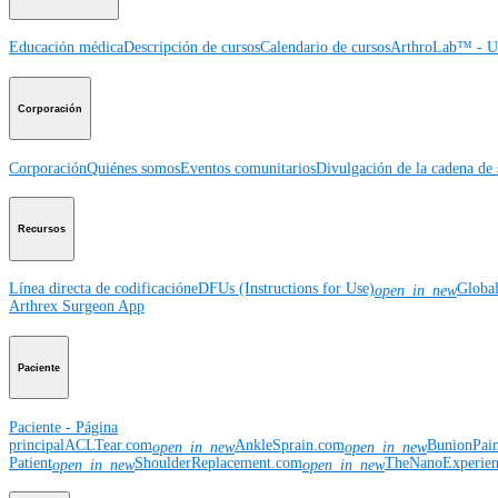
Educación médica
Descripción de cursos
Calendario de cursos
ArthroLab™ - Ub
Corporación
Corporación
Quiénes somos
Eventos comunitarios
Divulgación de la cadena de 
Recursos
Línea directa de codificación
eDFUs (Instructions for Use)
Globa
open_in_new
Arthrex Surgeon App
Paciente
Paciente - Página
principal
ACLTear.com
AnkleSprain.com
BunionPai
open_in_new
open_in_new
Patient
ShoulderReplacement.com
TheNanoExperie
open_in_new
open_in_new