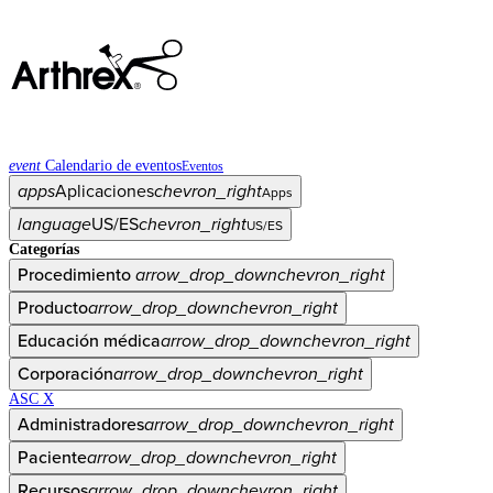
event
Calendario de eventos
Eventos
apps
Aplicaciones
chevron_right
Apps
language
US/ES
chevron_right
US/ES
Categorías
Procedimiento
arrow_drop_down
chevron_right
Producto
arrow_drop_down
chevron_right
Educación médica
arrow_drop_down
chevron_right
Corporación
arrow_drop_down
chevron_right
ASC X
Administradores
arrow_drop_down
chevron_right
Paciente
arrow_drop_down
chevron_right
Recursos
arrow_drop_down
chevron_right