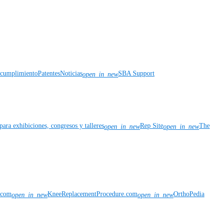
y cumplimiento
Patentes
Noticias
SBA Support
open_in_new
para exhibiciones, congresos y talleres
Rep Site
The
open_in_new
open_in_new
n.com
KneeReplacementProcedure.com
OrthoPedia
open_in_new
open_in_new