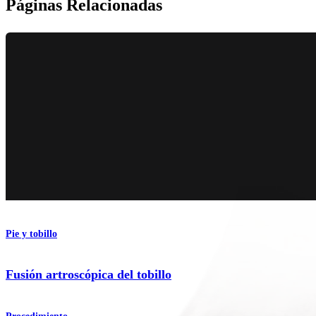
Páginas Relacionadas
Pie y tobillo
Fusión artroscópica del tobillo