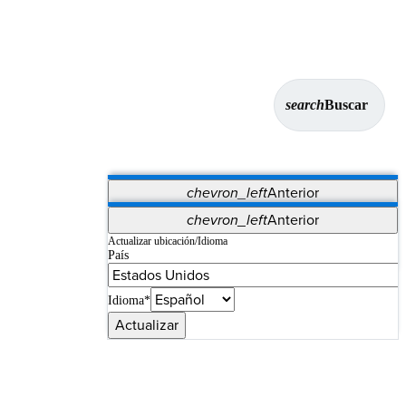
search
Buscar
chevron_left
Anterior
Aplicaciones
chevron_left
Anterior
Vet Systems
OrthoPedia Patient
SAP
Actualizar ubicación/Idioma
País
Supplier Portal
Synergy Imaging & Resection
Idioma*
Actualizar