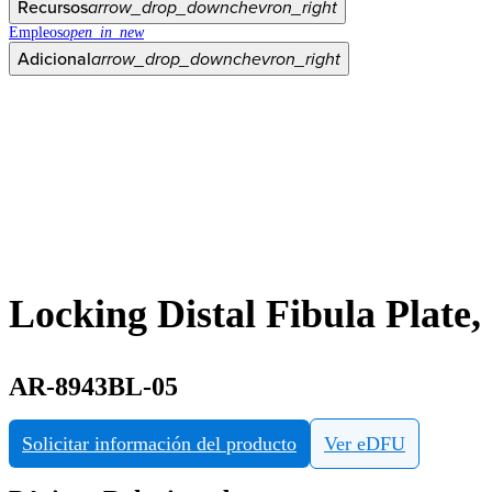
Recursos
arrow_drop_down
chevron_right
Empleos
open_in_new
Adicional
arrow_drop_down
chevron_right
Locking Distal Fibula Plate,
AR-8943BL-05
Solicitar información del producto
Ver eDFU