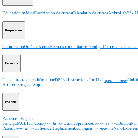
Educación médica
Descripción de cursos
Calendario de cursos
ArthroLab™ - Ub
Corporación
Corporación
Quiénes somos
Eventos comunitarios
Divulgación de la cadena de 
Recursos
Línea directa de codificación
eDFUs (Instructions for Use)
Globa
open_in_new
Arthrex Surgeon App
Paciente
Paciente - Página
principal
ACLTear.com
AnkleSprain.com
BunionPai
open_in_new
open_in_new
Patient
ShoulderReplacement.com
TheNanoExperie
open_in_new
open_in_new