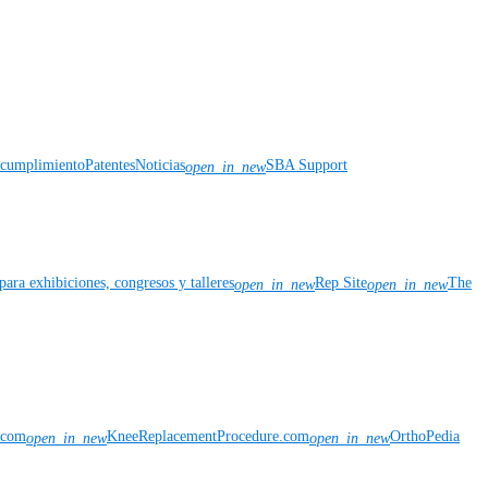
y cumplimiento
Patentes
Noticias
SBA Support
open_in_new
para exhibiciones, congresos y talleres
Rep Site
The
open_in_new
open_in_new
n.com
KneeReplacementProcedure.com
OrthoPedia
open_in_new
open_in_new