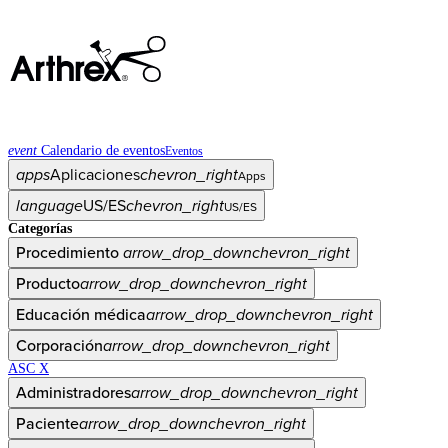
event
Calendario de eventos
Eventos
apps
Aplicaciones
chevron_right
Apps
language
US/ES
chevron_right
US/ES
Categorías
Procedimiento
arrow_drop_down
chevron_right
Producto
arrow_drop_down
chevron_right
Educación médica
arrow_drop_down
chevron_right
Corporación
arrow_drop_down
chevron_right
ASC X
Administradores
arrow_drop_down
chevron_right
Paciente
arrow_drop_down
chevron_right