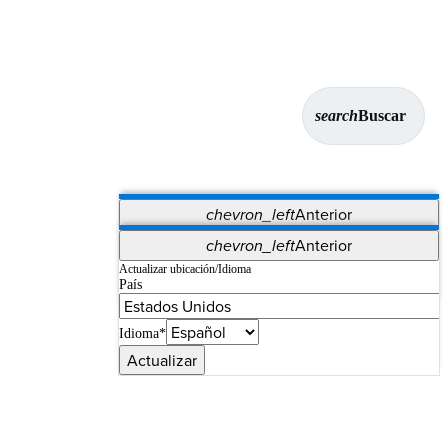
search
Buscar
chevron_left
Anterior
Aplicaciones
chevron_left
Anterior
Vet Systems
OrthoPedia Patient
SAP
Actualizar ubicación/Idioma
País
Supplier Portal
Synergy Imaging & Resection
Idioma*
Actualizar