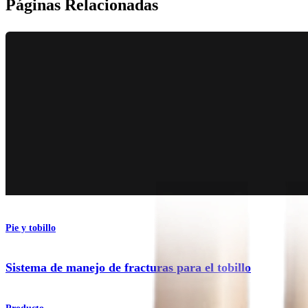
Páginas Relacionadas
Pie y tobillo
Sistema de manejo de fracturas para el tobillo