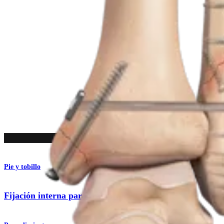
Producto
Pie y tobillo
Fijación interna para fractura de tobillo