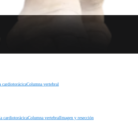
a cardiotorácica
Columna vertebral
a cardiotorácica
Columna vertebral
Imagen y resección