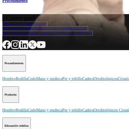
Procedimiento
¿Cómo podemos ayudarlo?
Contacte a un representante
Ver eventos, laboratorios y oportunidades educativas
Regístrese para recibir: ¿Qué hay de nuevo en Arthrex?
Conéctese con nosotros
Procedimiento
Hombro
Rodilla
Codo
Mano y muñeca
Pie y tobillo
Cadera
Ortobiológicos
Cirugí
Producto
Hombro
Rodilla
Codo
Mano y muñeca
Pie y tobillo
Cadera
Ortobiológicos
Cirugí
Educación médica