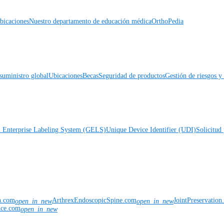
icaciones
Nuestro departamento de educación médica
OrthoPedia
suministro global
Ubicaciones
Becas
Seguridad de productos
Gestión de riesgos 
l Enterprise Labeling System (GELS)
Unique Device Identifier (UDI)
Solicitud 
n.com
ArthrexEndoscopicSpine.com
JointPreservatio
open_in_new
open_in_new
nce.com
open_in_new