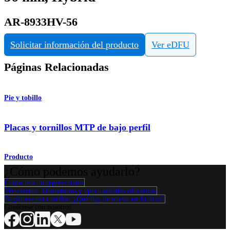
AR-8933HV-56
Solicitar información del producto
Ver eDFU
Páginas Relacionadas
Pie y tobillo
Placas y tornillos MTP de bajo perfil
Producto
¿Cómo podemos ayudarlo?
Contacte a un representante
Ver eventos, laboratorios y oportunidades educativas
Regístrese para recibir: ¿Qué hay de nuevo en Arthrex?
Conéctese con nosotros