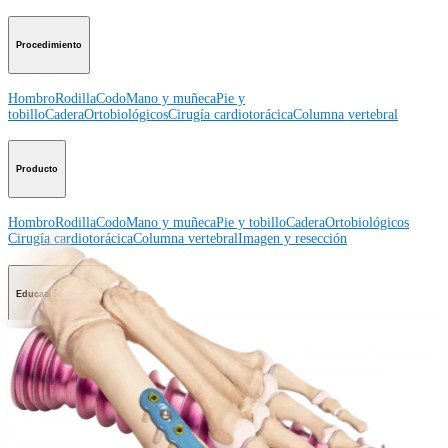
Procedimiento
Hombro
Rodilla
Codo
Mano y muñeca
Pie y
tobillo
Cadera
Ortobiológicos
Cirugía cardiotorácica
Columna vertebral
Producto
Hombro
Rodilla
Codo
Mano y muñeca
Pie y tobillo
Cadera
Ortobiológicos
Cirugía cardiotorácica
Columna vertebral
Imagen y resección
Educación médica
Educación médica
Descripción de cursos
Calendario de cursos
ArthroLab™ -
Ubicaciones
Nuestro departamento de educación médica
OrthoPedia
Corporación