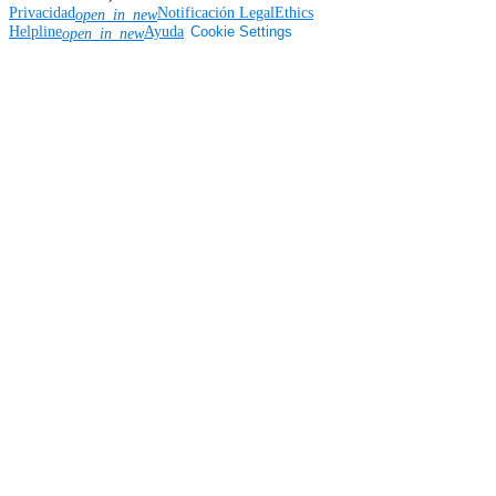
Privacidad
Notificación Legal
Ethics
open_in_new
Helpline
Ayuda
Cookie Settings
open_in_new