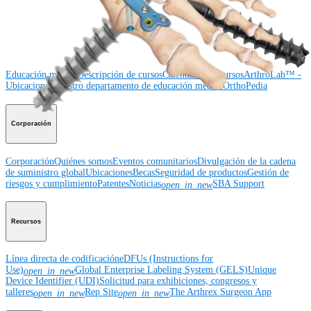
Educación médica
Educación médica
Descripción de cursos
Calendario de cursos
ArthroLab™ -
Ubicaciones
Nuestro departamento de educación médica
OrthoPedia
Corporación
Corporación
Quiénes somos
Eventos comunitarios
Divulgación de la cadena
de suministro global
Ubicaciones
Becas
Seguridad de productos
Gestión de
riesgos y cumplimiento
Patentes
Noticias
SBA Support
open_in_new
Recursos
Línea directa de codificación
eDFUs (Instructions for
Use)
Global Enterprise Labeling System (GELS)
Unique
open_in_new
Device Identifier (UDI)
Solicitud para exhibiciones, congresos y
talleres
Rep Site
The Arthrex Surgeon App
open_in_new
open_in_new