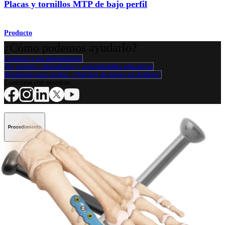
Placas y tornillos MTP de bajo perfil
Producto
¿Cómo podemos ayudarlo?
Contacte a un representante
Ver eventos, laboratorios y oportunidades educativas
Regístrese para recibir: ¿Qué hay de nuevo en Arthrex?
Conéctese con nosotros
Procedimiento
Hombro
Rodilla
Codo
Mano y muñeca
Pie y
tobillo
Cadera
Ortobiológicos
Cirugía cardiotorácica
Columna vertebral
Producto
Hombro
Rodilla
Codo
Mano y muñeca
Pie y tobillo
Cadera
Ortobiológicos
Cirugía cardiotorácica
Columna vertebral
Imagen y resección