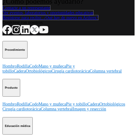
¿Cómo podemos ayudarlo?
Contacte a un representante
Ver eventos, laboratorios y oportunidades educativas
Regístrese para recibir: ¿Qué hay de nuevo en Arthrex?
Conéctese con nosotros
Procedimiento
Hombro
Rodilla
Codo
Mano y muñeca
Pie y
tobillo
Cadera
Ortobiológicos
Cirugía cardiotorácica
Columna vertebral
Producto
Hombro
Rodilla
Codo
Mano y muñeca
Pie y tobillo
Cadera
Ortobiológicos
Cirugía cardiotorácica
Columna vertebral
Imagen y resección
Educación médica