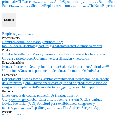
principal
ACLTear.com
AnkleSprain.com
BunionPai
open_in_new
open_in_new
Patient
ShoulderReplacement.com
TheNanoExperie
open_in_new
open_in_new
Empleos
Empleos
open_in_new
Procedimiento
Hombro
Rodilla
Codo
Mano y muñeca
Pie y
tobillo
Cadera
Ortobiológicos
Cirugía cardiotorácica
Columna vertebral
Producto
Hombro
Rodilla
Codo
Mano y muñeca
Pie y tobillo
Cadera
Ortobiológicos
Cirugía cardiotorácica
Columna vertebral
Imagen y resección
Educación médica
Educación médica
Descripción de cursos
Calendario de cursos
ArthroLab™ -
Ubicaciones
Nuestro departamento de educación médica
OrthoPedia
Corporación
Corporación
Quiénes somos
Eventos comunitarios
Divulgación de la cadena
de suministro global
Ubicaciones
Becas
Seguridad de productos
Gestión de
riesgos y cumplimiento
Patentes
Noticias
SBA Support
open_in_new
Recursos
Línea directa de codificación
eDFUs (Instructions for
Use)
Global Enterprise Labeling System (GELS)
Unique
open_in_new
Device Identifier (UDI)
Solicitud para exhibiciones, congresos y
talleres
Rep Site
The Arthrex Surgeon App
open_in_new
open_in_new
Paciente