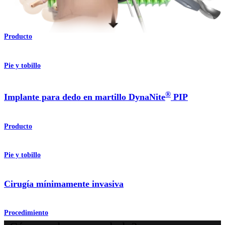
®
Placas de compresión de nitinol DynaNite
Producto
Pie y tobillo
®
Implante para dedo en martillo DynaNite
PIP
Producto
Pie y tobillo
Cirugía mínimamente invasiva
Procedimiento