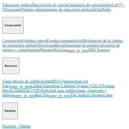
Educación médica
Descripción de cursos
Calendario de cursos
ArthroLab™ -
Ubicaciones
Nuestro departamento de educación médica
OrthoPedia
Corporación
Corporación
Quiénes somos
Eventos comunitarios
Divulgación de la cadena
de suministro global
Ubicaciones
Becas
Seguridad de productos
Gestión de
riesgos y cumplimiento
Patentes
Noticias
SBA Support
open_in_new
Recursos
Línea directa de codificación
eDFUs (Instructions for
Use)
Global Enterprise Labeling System (GELS)
Unique
open_in_new
Device Identifier (UDI)
Solicitud para exhibiciones, congresos y
talleres
Rep Site
The Arthrex Surgeon App
open_in_new
open_in_new
Paciente
Paciente - Página