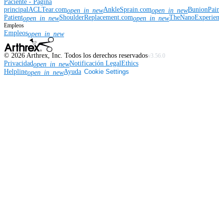
Paciente - Página
principal
ACLTear.com
AnkleSprain.com
BunionPai
open_in_new
open_in_new
Patient
ShoulderReplacement.com
TheNanoExperie
open_in_new
open_in_new
Empleos
Empleos
open_in_new
©
2026
Arthrex, Inc. Todos los derechos reservados
v3.56.0
Privacidad
Notificación Legal
Ethics
open_in_new
Helpline
Ayuda
Cookie Settings
open_in_new