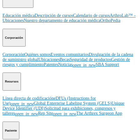
Educación médica
Descripción de cursos
Calendario de cursos
ArthroLab™ -
Ubicaciones
Nuestro departamento de educación médica
OrthoPedia
Corporación
Corporación
Quiénes somos
Eventos comunitarios
Divulgación de la cadena
de suministro global
Ubicaciones
Becas
Seguridad de productos
Gestión de
riesgos y cumplimiento
Patentes
Noticias
SBA Support
open_in_new
Recursos
Línea directa de codificación
eDFUs (Instructions for
Use)
Global Enterprise Labeling System (GELS)
Unique
open_in_new
Device Identifier (UDI)
Solicitud para exhibiciones, congresos y
talleres
Rep Site
The Arthrex Surgeon App
open_in_new
open_in_new
Paciente