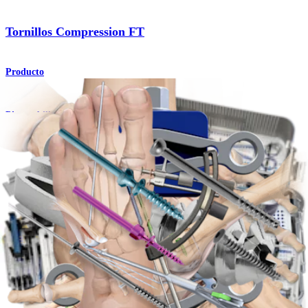
Tornillos Compression FT
Producto
Pie y tobillo
Osteotomía de Cotton
Procedimiento
Pie y tobillo
®
Placas de compresión de nitinol DynaNite