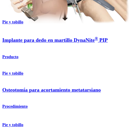
Producto
Pie y tobillo
®
Implante para dedo en martillo DynaNite
PIP
Producto
Pie y tobillo
Osteotomía para acortamiento metatarsiano
Procedimiento
Pie y tobillo