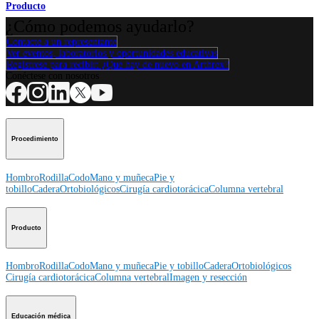
Producto
¿Cómo podemos ayudarlo?
Contacte a un representante
Ver eventos, laboratorios y oportunidades educativas
Regístrese para recibir: ¿Qué hay de nuevo en Arthrex?
Conéctese con nosotros
Procedimiento
Hombro
Rodilla
Codo
Mano y muñeca
Pie y
tobillo
Cadera
Ortobiológicos
Cirugía cardiotorácica
Columna vertebral
Producto
Hombro
Rodilla
Codo
Mano y muñeca
Pie y tobillo
Cadera
Ortobiológicos
Cirugía cardiotorácica
Columna vertebral
Imagen y resección
Educación médica