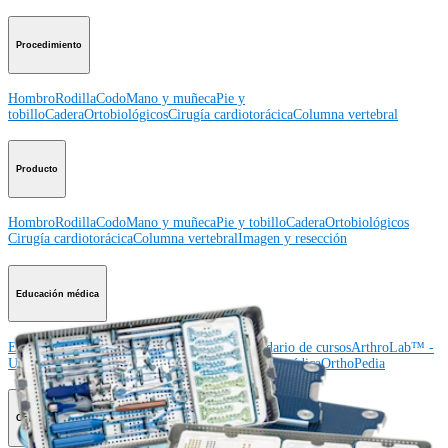
Procedimiento
Hombro
Rodilla
Codo
Mano y muñeca
Pie y
tobillo
Cadera
Ortobiológicos
Cirugía cardiotorácica
Columna vertebral
Producto
Hombro
Rodilla
Codo
Mano y muñeca
Pie y tobillo
Cadera
Ortobiológicos
Cirugía cardiotorácica
Columna vertebral
Imagen y resección
Educación médica
Educación médica
Descripción de cursos
Calendario de cursos
ArthroLab™ -
Ubicaciones
Nuestro departamento de educación médica
OrthoPedia
Corporación