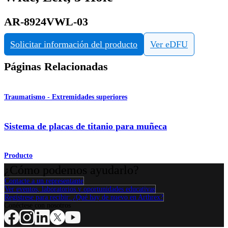
AR-8924VWL-03
Solicitar información del producto
Ver eDFU
Páginas Relacionadas
Traumatismo - Extremidades superiores
Sistema de placas de titanio para muñeca
Producto
¿Cómo podemos ayudarlo?
Contacte a un representante
Ver eventos, laboratorios y oportunidades educativas
Regístrese para recibir: ¿Qué hay de nuevo en Arthrex?
Conéctese con nosotros