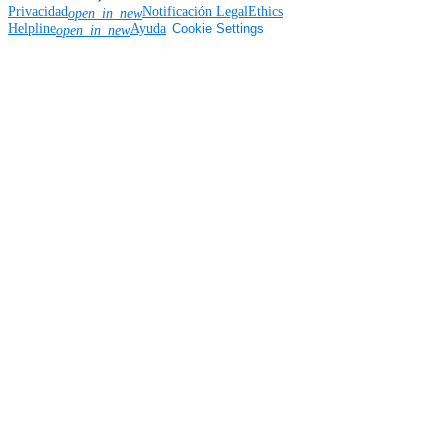
Privacidad
Notificación Legal
Ethics
open_in_new
Helpline
Ayuda
Cookie Settings
open_in_new