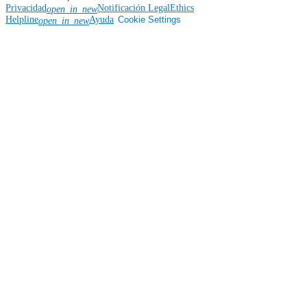
Privacidad
Notificación Legal
Ethics
open_in_new
Helpline
Ayuda
Cookie Settings
open_in_new