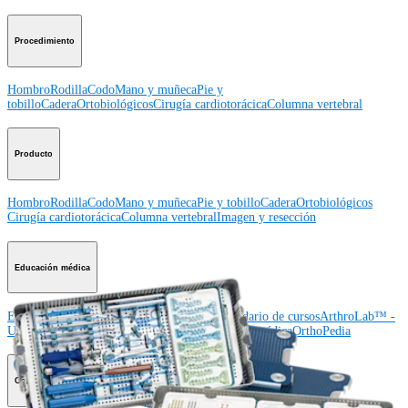
Procedimiento
Hombro
Rodilla
Codo
Mano y muñeca
Pie y
tobillo
Cadera
Ortobiológicos
Cirugía cardiotorácica
Columna vertebral
Producto
Hombro
Rodilla
Codo
Mano y muñeca
Pie y tobillo
Cadera
Ortobiológicos
Cirugía cardiotorácica
Columna vertebral
Imagen y resección
Educación médica
Educación médica
Descripción de cursos
Calendario de cursos
ArthroLab™ -
Ubicaciones
Nuestro departamento de educación médica
OrthoPedia
Corporación