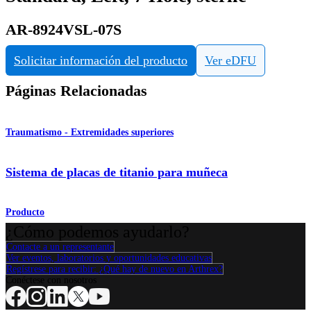
AR-8924VSL-07S
Solicitar información del producto
Ver eDFU
Páginas Relacionadas
Traumatismo - Extremidades superiores
Sistema de placas de titanio para muñeca
Producto
¿Cómo podemos ayudarlo?
Contacte a un representante
Ver eventos, laboratorios y oportunidades educativas
Regístrese para recibir: ¿Qué hay de nuevo en Arthrex?
Conéctese con nosotros