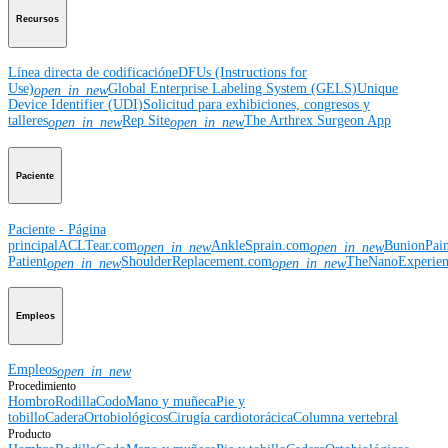
Recursos
Línea directa de codificación
eDFUs (Instructions for
Use)
Global Enterprise Labeling System (GELS)
Unique
open_in_new
Device Identifier (UDI)
Solicitud para exhibiciones, congresos y
talleres
Rep Site
The Arthrex Surgeon App
open_in_new
open_in_new
Paciente
Paciente - Página
principal
ACLTear.com
AnkleSprain.com
BunionPai
open_in_new
open_in_new
Patient
ShoulderReplacement.com
TheNanoExperie
open_in_new
open_in_new
Empleos
Empleos
open_in_new
Procedimiento
Hombro
Rodilla
Codo
Mano y muñeca
Pie y
tobillo
Cadera
Ortobiológicos
Cirugía cardiotorácica
Columna vertebral
Producto