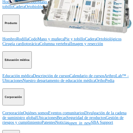
Hombro
Rodilla
Codo
Mano y muñeca
Pie y
tobillo
Cadera
Ortobiológicos
Cirugía cardiotorácica
Columna vertebral
Producto
Hombro
Rodilla
Codo
Mano y muñeca
Pie y tobillo
Cadera
Ortobiológicos
Cirugía cardiotorácica
Columna vertebral
Imagen y resección
Educación médica
Educación médica
Descripción de cursos
Calendario de cursos
ArthroLab™ -
Ubicaciones
Nuestro departamento de educación médica
OrthoPedia
Corporación
Corporación
Quiénes somos
Eventos comunitarios
Divulgación de la cadena
de suministro global
Ubicaciones
Becas
Seguridad de productos
Gestión de
riesgos y cumplimiento
Patentes
Noticias
SBA Support
open_in_new