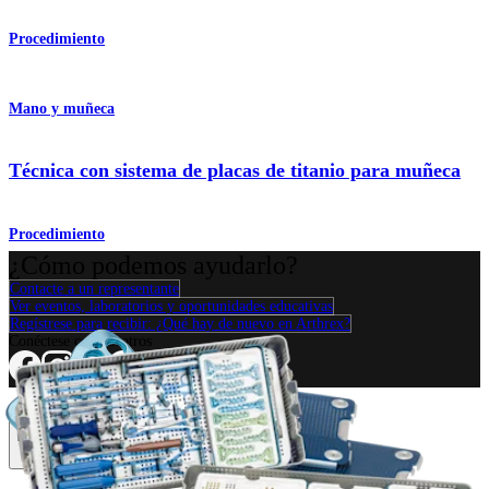
Procedimiento
Mano y muñeca
Técnica con sistema de placas de titanio para muñeca
Procedimiento
¿Cómo podemos ayudarlo?
Contacte a un representante
Ver eventos, laboratorios y oportunidades educativas
Regístrese para recibir: ¿Qué hay de nuevo en Arthrex?
Conéctese con nosotros
Procedimiento