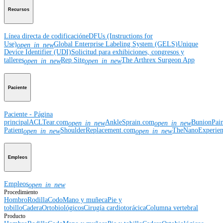
Recursos
Línea directa de codificación
eDFUs (Instructions for
Use)
Global Enterprise Labeling System (GELS)
Unique
open_in_new
Device Identifier (UDI)
Solicitud para exhibiciones, congresos y
talleres
Rep Site
The Arthrex Surgeon App
open_in_new
open_in_new
Paciente
Paciente - Página
principal
ACLTear.com
AnkleSprain.com
BunionPai
open_in_new
open_in_new
Patient
ShoulderReplacement.com
TheNanoExperie
open_in_new
open_in_new
Empleos
Empleos
open_in_new
Procedimiento
Hombro
Rodilla
Codo
Mano y muñeca
Pie y
tobillo
Cadera
Ortobiológicos
Cirugía cardiotorácica
Columna vertebral
Producto