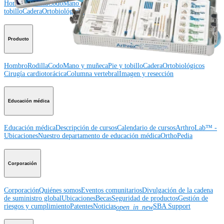
Hombro
Rodilla
Codo
Mano y muñeca
Pie y
tobillo
Cadera
Ortobiológicos
Cirugía cardiotorácica
Columna vertebral
Producto
Hombro
Rodilla
Codo
Mano y muñeca
Pie y tobillo
Cadera
Ortobiológicos
Cirugía cardiotorácica
Columna vertebral
Imagen y resección
Educación médica
Educación médica
Descripción de cursos
Calendario de cursos
ArthroLab™ -
Ubicaciones
Nuestro departamento de educación médica
OrthoPedia
Corporación
Corporación
Quiénes somos
Eventos comunitarios
Divulgación de la cadena
de suministro global
Ubicaciones
Becas
Seguridad de productos
Gestión de
riesgos y cumplimiento
Patentes
Noticias
SBA Support
open_in_new