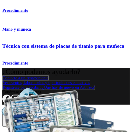
Procedimiento
Mano y muñeca
Técnica con sistema de placas de titanio para muñeca
Procedimiento
¿Cómo podemos ayudarlo?
Contacte a un representante
Ver eventos, laboratorios y oportunidades educativas
Regístrese para recibir: ¿Qué hay de nuevo en Arthrex?
Conéctese con nosotros
Procedimiento