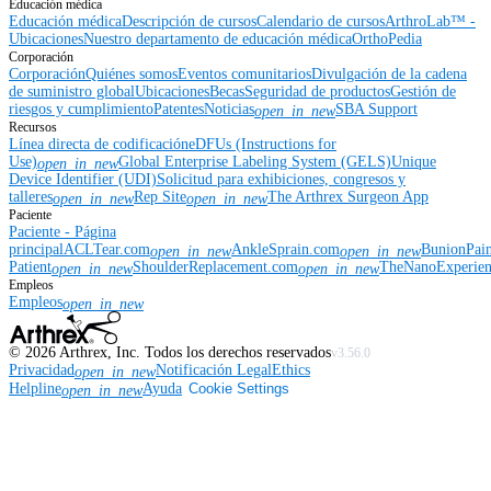
Educación médica
Educación médica
Descripción de cursos
Calendario de cursos
ArthroLab™ -
Ubicaciones
Nuestro departamento de educación médica
OrthoPedia
Corporación
Corporación
Quiénes somos
Eventos comunitarios
Divulgación de la cadena
de suministro global
Ubicaciones
Becas
Seguridad de productos
Gestión de
riesgos y cumplimiento
Patentes
Noticias
SBA Support
open_in_new
Recursos
Línea directa de codificación
eDFUs (Instructions for
Use)
Global Enterprise Labeling System (GELS)
Unique
open_in_new
Device Identifier (UDI)
Solicitud para exhibiciones, congresos y
talleres
Rep Site
The Arthrex Surgeon App
open_in_new
open_in_new
Paciente
Paciente - Página
principal
ACLTear.com
AnkleSprain.com
BunionPai
open_in_new
open_in_new
Patient
ShoulderReplacement.com
TheNanoExperie
open_in_new
open_in_new
Empleos
Empleos
open_in_new
©
2026
Arthrex, Inc. Todos los derechos reservados
v3.56.0
Privacidad
Notificación Legal
Ethics
open_in_new
Helpline
Ayuda
Cookie Settings
open_in_new