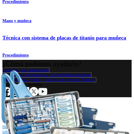
Procedimiento
Mano y muñeca
Técnica con sistema de placas de titanio para muñeca
Procedimiento
¿Cómo podemos ayudarlo?
Contacte a un representante
Ver eventos, laboratorios y oportunidades educativas
Regístrese para recibir: ¿Qué hay de nuevo en Arthrex?
Conéctese con nosotros
Procedimiento
Hombro
Rodilla
Codo
Mano y muñeca
Pie y
tobillo
Cadera
Ortobiológicos
Cirugía cardiotorácica
Columna vertebral