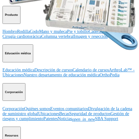
Producto
Hombro
Rodilla
Codo
Mano y muñeca
Pie y tobillo
Cadera
Ortobiológicos
Cirugía cardiotorácica
Columna vertebral
Imagen y resección
Educación médica
Educación médica
Descripción de cursos
Calendario de cursos
ArthroLab™ -
Ubicaciones
Nuestro departamento de educación médica
OrthoPedia
Corporación
Corporación
Quiénes somos
Eventos comunitarios
Divulgación de la cadena
de suministro global
Ubicaciones
Becas
Seguridad de productos
Gestión de
riesgos y cumplimiento
Patentes
Noticias
SBA Support
open_in_new
Recursos