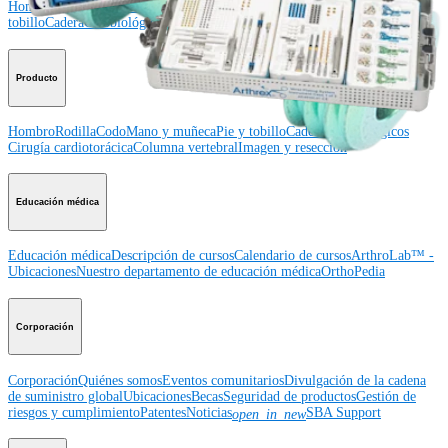
Hombro
Rodilla
Codo
Mano y muñeca
Pie y
tobillo
Cadera
Ortobiológicos
Cirugía cardiotorácica
Columna vertebral
Producto
Hombro
Rodilla
Codo
Mano y muñeca
Pie y tobillo
Cadera
Ortobiológicos
Cirugía cardiotorácica
Columna vertebral
Imagen y resección
Educación médica
Educación médica
Descripción de cursos
Calendario de cursos
ArthroLab™ -
Ubicaciones
Nuestro departamento de educación médica
OrthoPedia
Corporación
Corporación
Quiénes somos
Eventos comunitarios
Divulgación de la cadena
de suministro global
Ubicaciones
Becas
Seguridad de productos
Gestión de
riesgos y cumplimiento
Patentes
Noticias
SBA Support
open_in_new