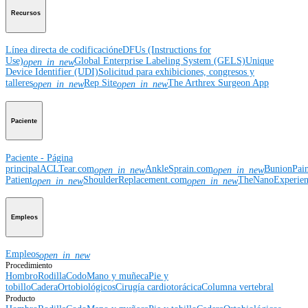
Recursos
Línea directa de codificación
eDFUs (Instructions for
Use)
Global Enterprise Labeling System (GELS)
Unique
open_in_new
Device Identifier (UDI)
Solicitud para exhibiciones, congresos y
talleres
Rep Site
The Arthrex Surgeon App
open_in_new
open_in_new
Paciente
Paciente - Página
principal
ACLTear.com
AnkleSprain.com
BunionPai
open_in_new
open_in_new
Patient
ShoulderReplacement.com
TheNanoExperie
open_in_new
open_in_new
Empleos
Empleos
open_in_new
Procedimiento
Hombro
Rodilla
Codo
Mano y muñeca
Pie y
tobillo
Cadera
Ortobiológicos
Cirugía cardiotorácica
Columna vertebral
Producto