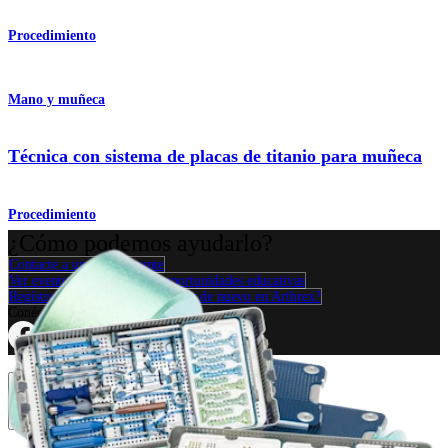
Procedimiento
Mano y muñeca
Técnica con sistema de placas de titanio para muñeca
Procedimiento
¿Cómo podemos ayudarlo?
Contacte a un representante
Ver eventos, laboratorios y oportunidades educativas
Regístrese para recibir: ¿Qué hay de nuevo en Arthrex?
Conéctese con nosotros
Procedimiento