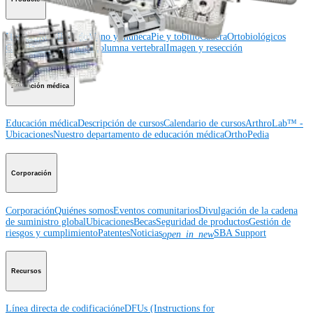
Hombro
Rodilla
Codo
Mano y muñeca
Pie y tobillo
Cadera
Ortobiológicos
Cirugía cardiotorácica
Columna vertebral
Imagen y resección
Educación médica
Educación médica
Descripción de cursos
Calendario de cursos
ArthroLab™ -
Ubicaciones
Nuestro departamento de educación médica
OrthoPedia
Corporación
Corporación
Quiénes somos
Eventos comunitarios
Divulgación de la cadena
de suministro global
Ubicaciones
Becas
Seguridad de productos
Gestión de
riesgos y cumplimiento
Patentes
Noticias
SBA Support
open_in_new
Recursos
Línea directa de codificación
eDFUs (Instructions for