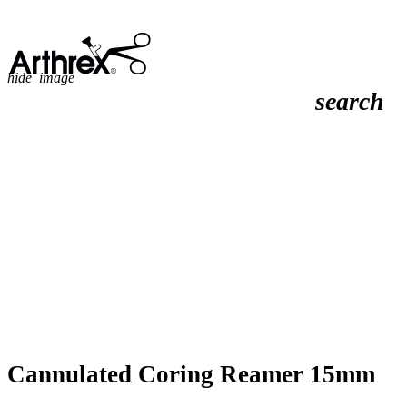
hide_image
search
Cannulated Coring Reamer 15mm