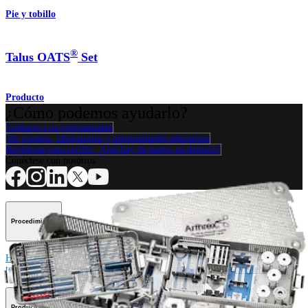
Pie y tobillo
®
Talus OATS
Set
Producto
¿Cómo podemos ayudarlo?
Contacte a un representante
Ver eventos, laboratorios y oportunidades educativas
Regístrese para recibir: ¿Qué hay de nuevo en Arthrex?
Conéctese con nosotros
Procedimiento
Hombro
Rodilla
Codo
Mano y muñeca
Pie y
tobillo
Cadera
Ortobiológicos
Cirugía cardiotorácica
Columna vertebral
Producto