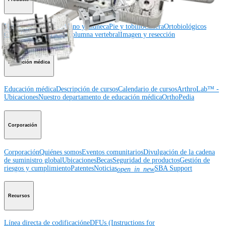
Hombro
Rodilla
Codo
Mano y muñeca
Pie y tobillo
Cadera
Ortobiológicos
Cirugía cardiotorácica
Columna vertebral
Imagen y resección
Educación médica
Educación médica
Descripción de cursos
Calendario de cursos
ArthroLab™ -
Ubicaciones
Nuestro departamento de educación médica
OrthoPedia
Corporación
Corporación
Quiénes somos
Eventos comunitarios
Divulgación de la cadena
de suministro global
Ubicaciones
Becas
Seguridad de productos
Gestión de
riesgos y cumplimiento
Patentes
Noticias
SBA Support
open_in_new
Recursos
Línea directa de codificación
eDFUs (Instructions for