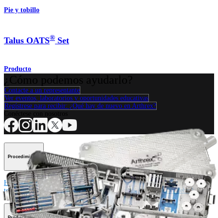
Pie y tobillo
®
Talus OATS
Set
Producto
¿Cómo podemos ayudarlo?
Contacte a un representante
Ver eventos, laboratorios y oportunidades educativas
Regístrese para recibir: ¿Qué hay de nuevo en Arthrex?
Conéctese con nosotros
Procedimiento
Hombro
Rodilla
Codo
Mano y muñeca
Pie y
tobillo
Cadera
Ortobiológicos
Cirugía cardiotorácica
Columna vertebral
Producto