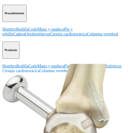
Procedimiento
Hombro
Rodilla
Codo
Mano y muñeca
Pie y
tobillo
Cadera
Ortobiológicos
Cirugía cardiotorácica
Columna vertebral
Producto
Hombro
Rodilla
Codo
Mano y muñeca
Pie y tobillo
Cadera
Ortobiológicos
Cirugía cardiotorácica
Columna vertebral
Imagen y resección
Educación médica
Educación médica
Descripción de cursos
Calendario de cursos
ArthroLab™ -
Ubicaciones
Nuestro departamento de educación médica
OrthoPedia
Corporación