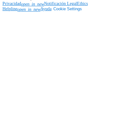
Privacidad
Notificación Legal
Ethics
open_in_new
Helpline
Ayuda
Cookie Settings
open_in_new