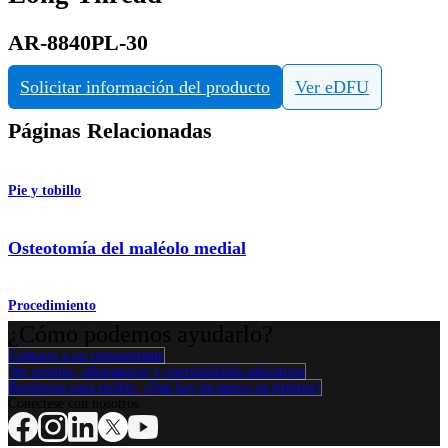
AR-8840PL-30
Solicitar información del producto
Ver eDFU
Páginas Relacionadas
Pie y tobillo
Osteotomía del maléolo medial
Procedimiento
¿Cómo podemos ayudarlo?
Contacte a un representante
Ver eventos, laboratorios y oportunidades educativas
Regístrese para recibir: ¿Qué hay de nuevo en Arthrex?
Conéctese con nosotros