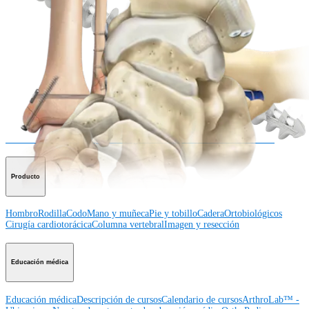
Ver eventos, laboratorios y oportunidades educativas
Regístrese para recibir: ¿Qué hay de nuevo en Arthrex?
Conéctese con nosotros
Procedimiento
Hombro
Rodilla
Codo
Mano y muñeca
Pie y
tobillo
Cadera
Ortobiológicos
Cirugía cardiotorácica
Columna vertebral
Producto
Hombro
Rodilla
Codo
Mano y muñeca
Pie y tobillo
Cadera
Ortobiológicos
Cirugía cardiotorácica
Columna vertebral
Imagen y resección
Educación médica
Educación médica
Descripción de cursos
Calendario de cursos
ArthroLab™ -