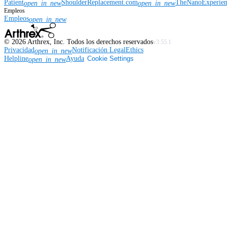
Patient
ShoulderReplacement.com
TheNanoExperie
open_in_new
open_in_new
Empleos
Empleos
open_in_new
©
2026
Arthrex, Inc. Todos los derechos reservados
v3.55.1
Privacidad
Notificación Legal
Ethics
open_in_new
Helpline
Ayuda
Cookie Settings
open_in_new