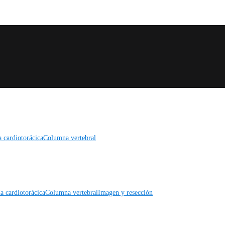
a cardiotorácica
Columna vertebral
a cardiotorácica
Columna vertebral
Imagen y resección