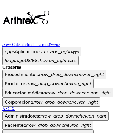
event
Calendario de eventos
Eventos
apps
Aplicaciones
chevron_right
Apps
language
US/ES
chevron_right
US/ES
Categorías
Procedimiento
arrow_drop_down
chevron_right
Producto
arrow_drop_down
chevron_right
Educación médica
arrow_drop_down
chevron_right
Corporación
arrow_drop_down
chevron_right
ASC X
Administradores
arrow_drop_down
chevron_right
Paciente
arrow_drop_down
chevron_right