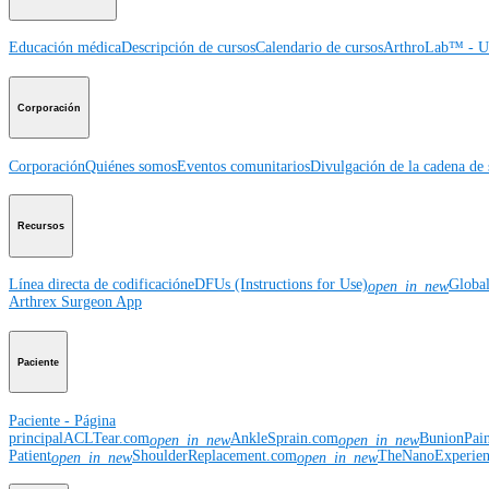
Educación médica
Descripción de cursos
Calendario de cursos
ArthroLab™ - Ub
Corporación
Corporación
Quiénes somos
Eventos comunitarios
Divulgación de la cadena de 
Recursos
Línea directa de codificación
eDFUs (Instructions for Use)
Globa
open_in_new
Arthrex Surgeon App
Paciente
Paciente - Página
principal
ACLTear.com
AnkleSprain.com
BunionPai
open_in_new
open_in_new
Patient
ShoulderReplacement.com
TheNanoExperie
open_in_new
open_in_new