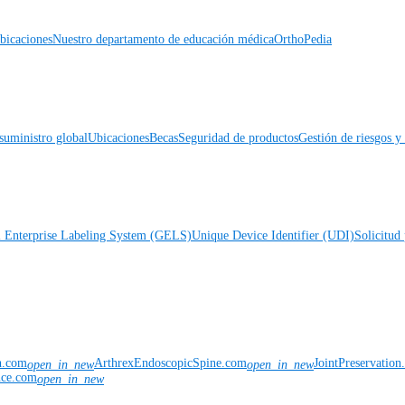
icaciones
Nuestro departamento de educación médica
OrthoPedia
suministro global
Ubicaciones
Becas
Seguridad de productos
Gestión de riesgos 
l Enterprise Labeling System (GELS)
Unique Device Identifier (UDI)
Solicitud 
n.com
ArthrexEndoscopicSpine.com
JointPreservatio
open_in_new
open_in_new
nce.com
open_in_new