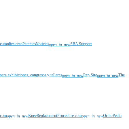
y cumplimiento
Patentes
Noticias
SBA Support
open_in_new
para exhibiciones, congresos y talleres
Rep Site
The
open_in_new
open_in_new
n.com
KneeReplacementProcedure.com
OrthoPedia
open_in_new
open_in_new