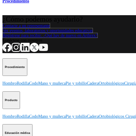
Procedimiento
¿Cómo podemos ayudarlo?
Contacte a un representante
Ver eventos, laboratorios y oportunidades educativas
Regístrese para recibir: ¿Qué hay de nuevo en Arthrex?
Conéctese con nosotros
Procedimiento
Hombro
Rodilla
Codo
Mano y muñeca
Pie y tobillo
Cadera
Ortobiológicos
Cirugí
Producto
Hombro
Rodilla
Codo
Mano y muñeca
Pie y tobillo
Cadera
Ortobiológicos
Cirugí
Educación médica