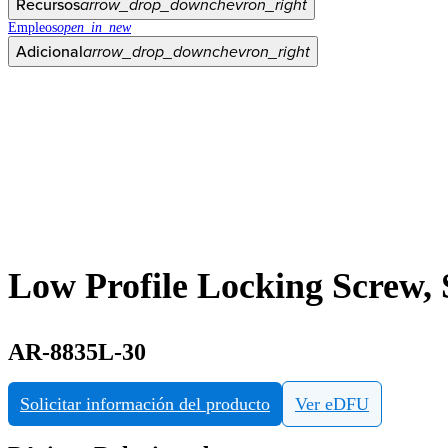
Recursos
arrow_drop_down
chevron_right
Empleos
open_in_new
Adicional
arrow_drop_down
chevron_right
Low Profile Locking Screw, 
AR-8835L-30
Solicitar información del producto
Ver eDFU