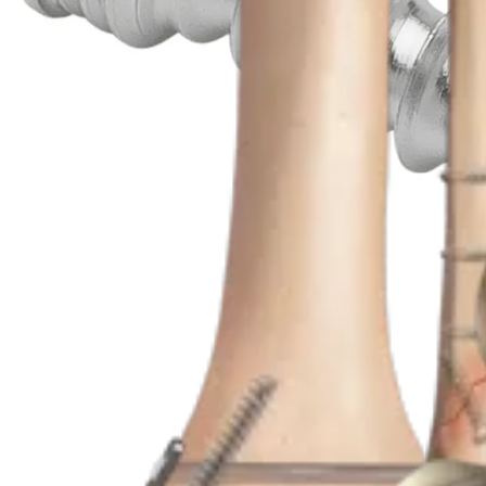
Producto
Pie y tobillo
Fijación interna para fractura de tobillo