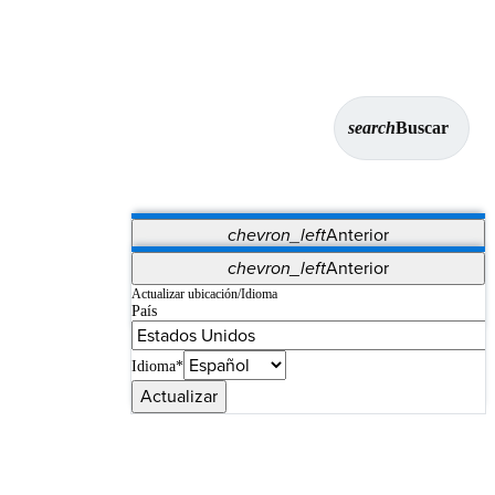
search
Buscar
chevron_left
Anterior
Aplicaciones
chevron_left
Anterior
Vet Systems
OrthoPedia Patient
SAP
Actualizar ubicación/Idioma
País
Supplier Portal
Synergy Imaging & Resection
Idioma*
Actualizar