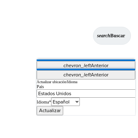
search
Buscar
chevron_left
Anterior
Aplicaciones
chevron_left
Anterior
Vet Systems
OrthoPedia Patient
SAP
Actualizar ubicación/Idioma
País
Supplier Portal
Synergy Imaging & Resection
Idioma*
Actualizar