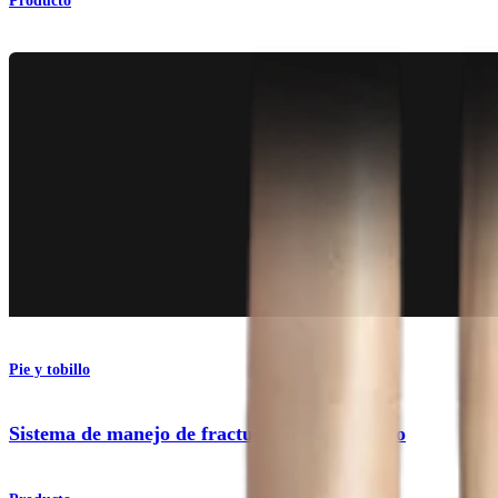
Producto
Pie y tobillo
Sistema de manejo de fracturas para el tobillo