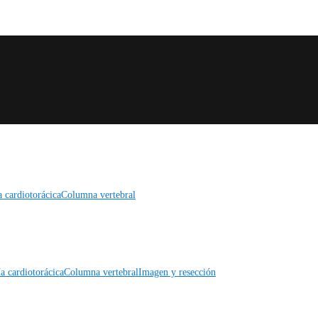
a cardiotorácica
Columna vertebral
a cardiotorácica
Columna vertebral
Imagen y resección