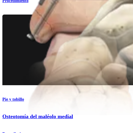
Procedimiento
Pie y tobillo
Osteotomía del maléolo medial