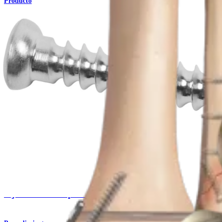
Producto
Pie y tobillo
Fijación interna para fractura de tobillo