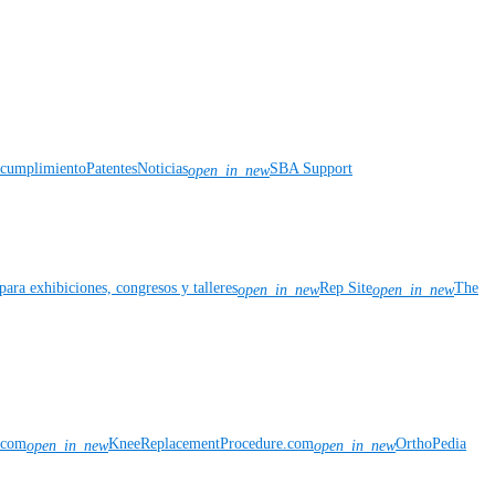
y cumplimiento
Patentes
Noticias
SBA Support
open_in_new
para exhibiciones, congresos y talleres
Rep Site
The
open_in_new
open_in_new
n.com
KneeReplacementProcedure.com
OrthoPedia
open_in_new
open_in_new