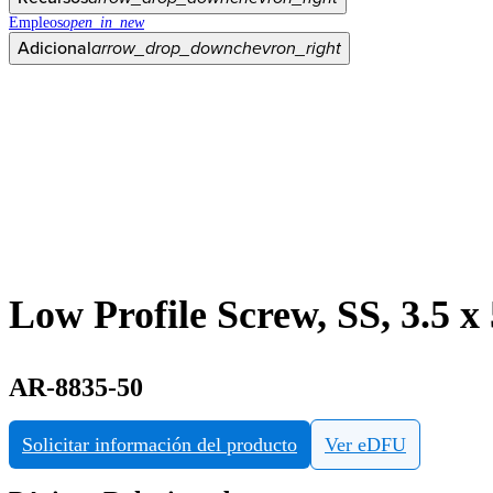
Empleos
open_in_new
Adicional
arrow_drop_down
chevron_right
Low Profile Screw, SS, 3.5 x
AR-8835-50
Solicitar información del producto
Ver eDFU