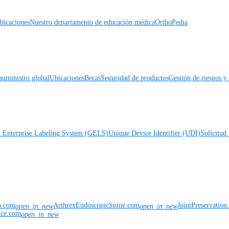
icaciones
Nuestro departamento de educación médica
OrthoPedia
suministro global
Ubicaciones
Becas
Seguridad de productos
Gestión de riesgos 
l Enterprise Labeling System (GELS)
Unique Device Identifier (UDI)
Solicitud 
n.com
ArthrexEndoscopicSpine.com
JointPreservatio
open_in_new
open_in_new
nce.com
open_in_new