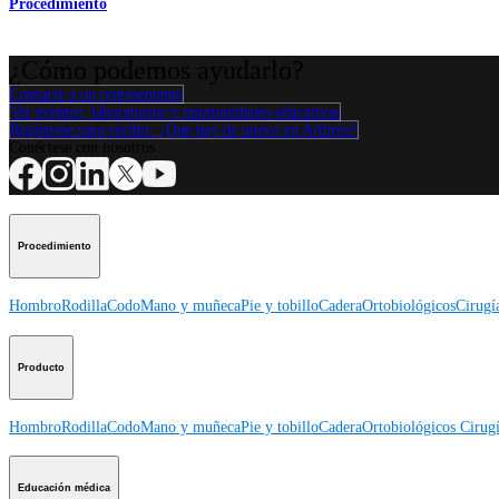
Procedimiento
¿Cómo podemos ayudarlo?
Contacte a un representante
Ver eventos, laboratorios y oportunidades educativas
Regístrese para recibir: ¿Qué hay de nuevo en Arthrex?
Conéctese con nosotros
Procedimiento
Hombro
Rodilla
Codo
Mano y muñeca
Pie y tobillo
Cadera
Ortobiológicos
Cirugí
Producto
Hombro
Rodilla
Codo
Mano y muñeca
Pie y tobillo
Cadera
Ortobiológicos
Cirugí
Educación médica