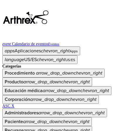
event
Calendario de eventos
Eventos
apps
Aplicaciones
chevron_right
Apps
language
US/ES
chevron_right
US/ES
Categorías
Procedimiento
arrow_drop_down
chevron_right
Producto
arrow_drop_down
chevron_right
Educación médica
arrow_drop_down
chevron_right
Corporación
arrow_drop_down
chevron_right
ASC X
Administradores
arrow_drop_down
chevron_right
Paciente
arrow_drop_down
chevron_right
Recursos
arrow_drop_down
chevron_right