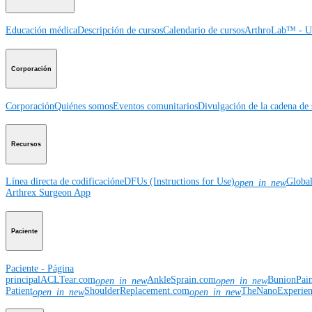
Educación médica
Descripción de cursos
Calendario de cursos
ArthroLab™ - Ub
Corporación
Corporación
Quiénes somos
Eventos comunitarios
Divulgación de la cadena de 
Recursos
Línea directa de codificación
eDFUs (Instructions for Use)
Globa
open_in_new
Arthrex Surgeon App
Paciente
Paciente - Página
principal
ACLTear.com
AnkleSprain.com
BunionPai
open_in_new
open_in_new
Patient
ShoulderReplacement.com
TheNanoExperie
open_in_new
open_in_new