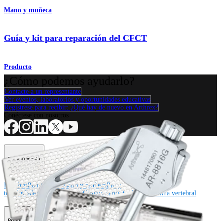
Mano y muñeca
Guía y kit para reparación del CFCT
Producto
¿Cómo podemos ayudarlo?
Contacte a un representante
Ver eventos, laboratorios y oportunidades educativas
Regístrese para recibir: ¿Qué hay de nuevo en Arthrex?
Conéctese con nosotros
Procedimiento
Hombro
Rodilla
Codo
Mano y muñeca
Pie y
tobillo
Cadera
Ortobiológicos
Cirugía cardiotorácica
Columna vertebral
Producto