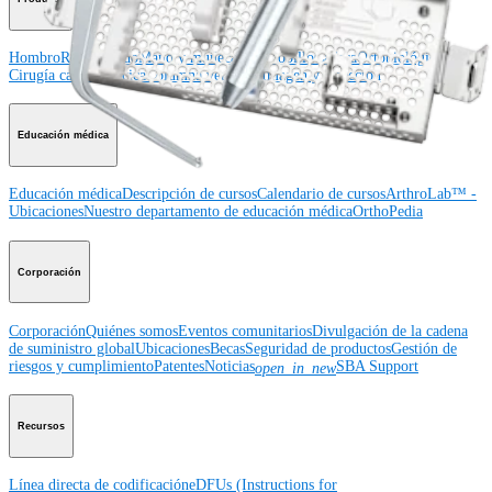
Hombro
Rodilla
Codo
Mano y muñeca
Pie y tobillo
Cadera
Ortobiológicos
Cirugía cardiotorácica
Columna vertebral
Imagen y resección
Educación médica
Educación médica
Descripción de cursos
Calendario de cursos
ArthroLab™ -
Ubicaciones
Nuestro departamento de educación médica
OrthoPedia
Corporación
Corporación
Quiénes somos
Eventos comunitarios
Divulgación de la cadena
de suministro global
Ubicaciones
Becas
Seguridad de productos
Gestión de
riesgos y cumplimiento
Patentes
Noticias
SBA Support
open_in_new
Recursos
Línea directa de codificación
eDFUs (Instructions for