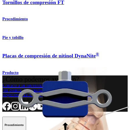
Tornillos de compresión FT
Procedimiento
Pie y tobillo
®
Placas de compresión de nitinol DynaNite
Producto
¿Cómo podemos ayudarlo?
Contacte a un representante
Ver eventos, laboratorios y oportunidades educativas
Regístrese para recibir: ¿Qué hay de nuevo en Arthrex?
Conéctese con nosotros
Procedimiento