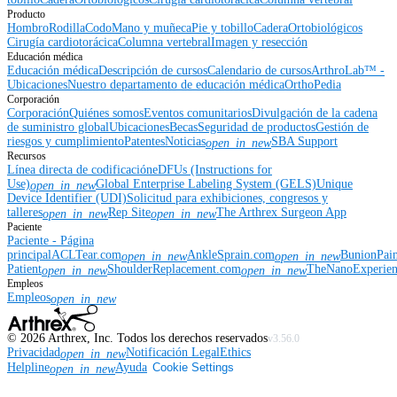
Producto
Hombro
Rodilla
Codo
Mano y muñeca
Pie y tobillo
Cadera
Ortobiológicos
Cirugía cardiotorácica
Columna vertebral
Imagen y resección
Educación médica
Educación médica
Descripción de cursos
Calendario de cursos
ArthroLab™ -
Ubicaciones
Nuestro departamento de educación médica
OrthoPedia
Corporación
Corporación
Quiénes somos
Eventos comunitarios
Divulgación de la cadena
de suministro global
Ubicaciones
Becas
Seguridad de productos
Gestión de
riesgos y cumplimiento
Patentes
Noticias
SBA Support
open_in_new
Recursos
Línea directa de codificación
eDFUs (Instructions for
Use)
Global Enterprise Labeling System (GELS)
Unique
open_in_new
Device Identifier (UDI)
Solicitud para exhibiciones, congresos y
talleres
Rep Site
The Arthrex Surgeon App
open_in_new
open_in_new
Paciente
Paciente - Página
principal
ACLTear.com
AnkleSprain.com
BunionPai
open_in_new
open_in_new
Patient
ShoulderReplacement.com
TheNanoExperie
open_in_new
open_in_new
Empleos
Empleos
open_in_new
©
2026
Arthrex, Inc. Todos los derechos reservados
v3.56.0
Privacidad
Notificación Legal
Ethics
open_in_new
Helpline
Ayuda
Cookie Settings
open_in_new