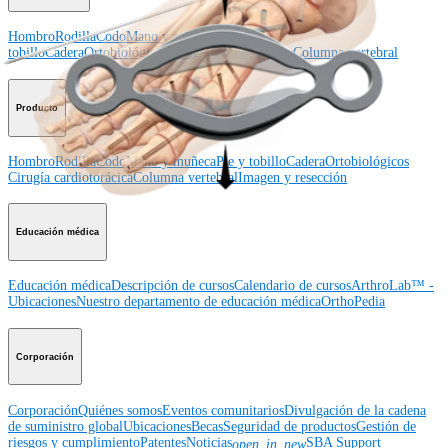
Hombro
Rodilla
Codo
Mano y muñeca
Pie y
tobillo
Cadera
Ortobiológicos
Cirugía cardiotorácica
Columna vertebral
Producto
Hombro
Rodilla
Codo
Mano y muñeca
Pie y tobillo
Cadera
Ortobiológicos
Cirugía cardiotorácica
Columna vertebral
Imagen y resección
Educación médica
Educación médica
Descripción de cursos
Calendario de cursos
ArthroLab™ -
Ubicaciones
Nuestro departamento de educación médica
OrthoPedia
Corporación
Corporación
Quiénes somos
Eventos comunitarios
Divulgación de la cadena
de suministro global
Ubicaciones
Becas
Seguridad de productos
Gestión de
riesgos y cumplimiento
Patentes
Noticias
SBA Support
open_in_new