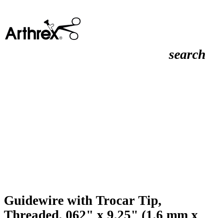
search
Guidewire with Trocar Tip,
Threaded, 062" x 9.25" (1.6 mm x