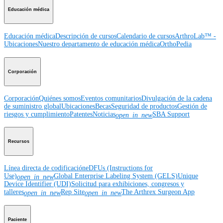
Educación médica
Educación médica
Descripción de cursos
Calendario de cursos
ArthroLab™ -
Ubicaciones
Nuestro departamento de educación médica
OrthoPedia
Corporación
Corporación
Quiénes somos
Eventos comunitarios
Divulgación de la cadena
de suministro global
Ubicaciones
Becas
Seguridad de productos
Gestión de
riesgos y cumplimiento
Patentes
Noticias
SBA Support
open_in_new
Recursos
Línea directa de codificación
eDFUs (Instructions for
Use)
Global Enterprise Labeling System (GELS)
Unique
open_in_new
Device Identifier (UDI)
Solicitud para exhibiciones, congresos y
talleres
Rep Site
The Arthrex Surgeon App
open_in_new
open_in_new
Paciente