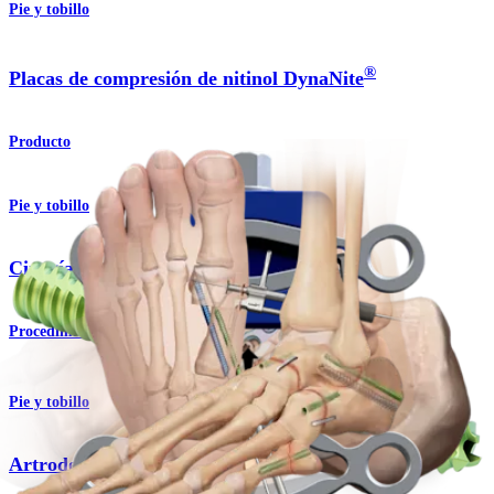
Pie y tobillo
®
Placas de compresión de nitinol DynaNite
Producto
Pie y tobillo
Cirugía mínimamente invasiva
Procedimiento
Pie y tobillo
Artrodesis triple (Artritis)