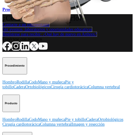
Procedimiento
¿Cómo podemos ayudarlo?
Contacte a un representante
Ver eventos, laboratorios y oportunidades educativas
Regístrese para recibir: ¿Qué hay de nuevo en Arthrex?
Conéctese con nosotros
Procedimiento
Hombro
Rodilla
Codo
Mano y muñeca
Pie y
tobillo
Cadera
Ortobiológicos
Cirugía cardiotorácica
Columna vertebral
Producto
Hombro
Rodilla
Codo
Mano y muñeca
Pie y tobillo
Cadera
Ortobiológicos
Cirugía cardiotorácica
Columna vertebral
Imagen y resección