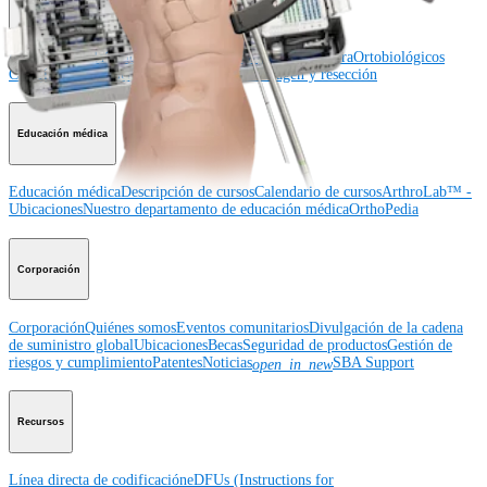
Hombro
Rodilla
Codo
Mano y muñeca
Pie y tobillo
Cadera
Ortobiológicos
Cirugía cardiotorácica
Columna vertebral
Imagen y resección
Educación médica
Educación médica
Descripción de cursos
Calendario de cursos
ArthroLab™ -
Ubicaciones
Nuestro departamento de educación médica
OrthoPedia
Corporación
Corporación
Quiénes somos
Eventos comunitarios
Divulgación de la cadena
de suministro global
Ubicaciones
Becas
Seguridad de productos
Gestión de
riesgos y cumplimiento
Patentes
Noticias
SBA Support
open_in_new
Recursos
Línea directa de codificación
eDFUs (Instructions for