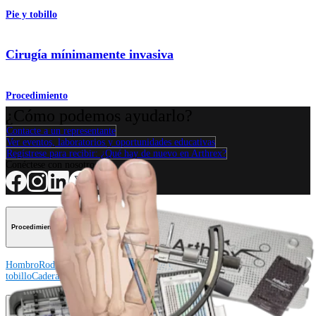
Pie y tobillo
Cirugía mínimamente invasiva
Procedimiento
¿Cómo podemos ayudarlo?
Contacte a un representante
Ver eventos, laboratorios y oportunidades educativas
Regístrese para recibir: ¿Qué hay de nuevo en Arthrex?
Conéctese con nosotros
Procedimiento
Hombro
Rodilla
Codo
Mano y muñeca
Pie y
tobillo
Cadera
Ortobiológicos
Cirugía cardiotorácica
Columna vertebral
Producto