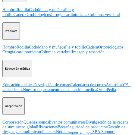
Hombro
Rodilla
Codo
Mano y muñeca
Pie y
tobillo
Cadera
Ortobiológicos
Cirugía cardiotorácica
Columna vertebral
Producto
Hombro
Rodilla
Codo
Mano y muñeca
Pie y tobillo
Cadera
Ortobiológicos
Cirugía cardiotorácica
Columna vertebral
Imagen y resección
Educación médica
Educación médica
Descripción de cursos
Calendario de cursos
ArthroLab™ -
Ubicaciones
Nuestro departamento de educación médica
OrthoPedia
Corporación
Corporación
Quiénes somos
Eventos comunitarios
Divulgación de la cadena
de suministro global
Ubicaciones
Becas
Seguridad de productos
Gestión de
riesgos y cumplimiento
Patentes
Noticias
SBA Support
open_in_new