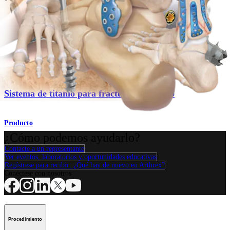
Sistema de titanio para fracturas de tobillo
Producto
Pie y tobillo
Sistema de titanio para fracturas de tobillo
Producto
¿Cómo podemos ayudarlo?
Contacte a un representante
Ver eventos, laboratorios y oportunidades educativas
Regístrese para recibir: ¿Qué hay de nuevo en Arthrex?
Conéctese con nosotros
Procedimiento