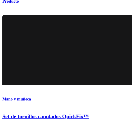
Producto
Mano y muñeca
Set de tornillos canulados QuickFix™