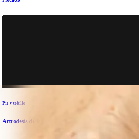
Producto
Pie y tobillo
Artrodesis de la articulación metatarsofalángica