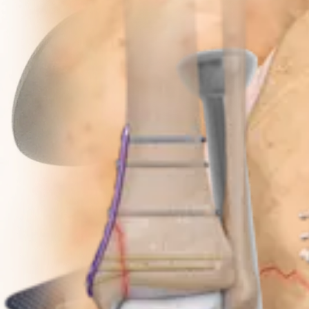
Procedimiento
Traumatismo - Extremidades inferiores
Patella SuturePlate™ II