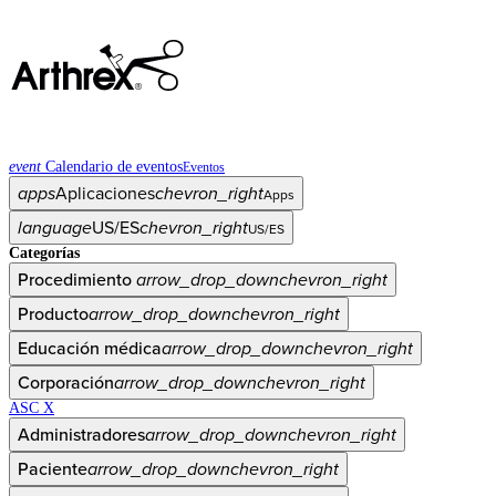
event
Calendario de eventos
Eventos
apps
Aplicaciones
chevron_right
Apps
language
US/ES
chevron_right
US/ES
Categorías
Procedimiento
arrow_drop_down
chevron_right
Producto
arrow_drop_down
chevron_right
Educación médica
arrow_drop_down
chevron_right
Corporación
arrow_drop_down
chevron_right
ASC X
Administradores
arrow_drop_down
chevron_right
Paciente
arrow_drop_down
chevron_right