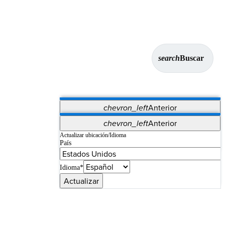
search
Buscar
chevron_left
Anterior
Aplicaciones
chevron_left
Anterior
Vet Systems
OrthoPedia Patient
SAP
Actualizar ubicación/Idioma
País
Supplier Portal
Synergy Imaging & Resection
Idioma*
Actualizar