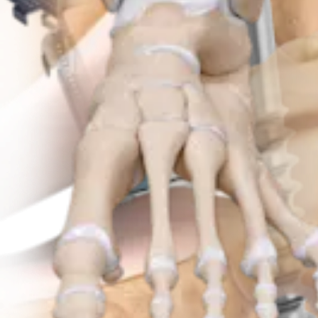
Producto
Traumatismo - Extremidades inferiores
Sistema de placas Patella SuturePlate™