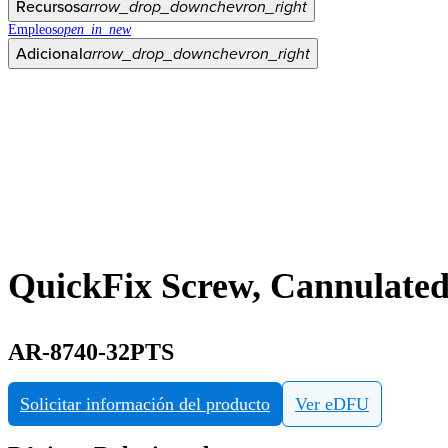
Recursos
arrow_drop_down
chevron_right
Empleos
open_in_new
Adicional
arrow_drop_down
chevron_right
QuickFix Screw, Cannulated
AR-8740-32PTS
Solicitar información del producto
Ver eDFU