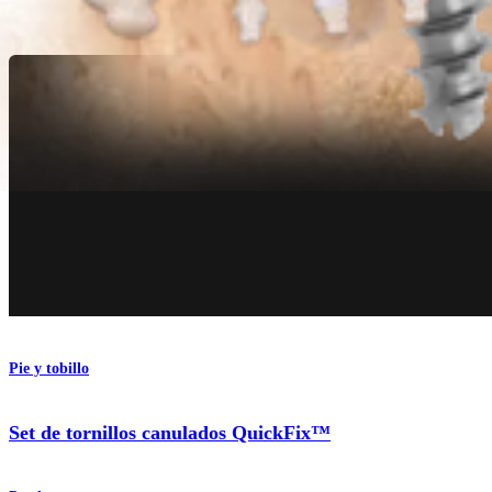
Producto
Pie y tobillo
Set de tornillos canulados QuickFix™