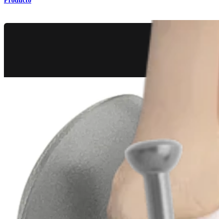
Producto
Pie y tobillo
Artrodesis de la articulación metatarsofalángica