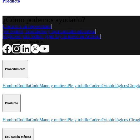
Producto
¿Cómo podemos ayudarlo?
Contacte a un representante
Ver eventos, laboratorios y oportunidades educativas
Regístrese para recibir: ¿Qué hay de nuevo en Arthrex?
Conéctese con nosotros
Procedimiento
Hombro
Rodilla
Codo
Mano y muñeca
Pie y tobillo
Cadera
Ortobiológicos
Cirugí
Producto
Hombro
Rodilla
Codo
Mano y muñeca
Pie y tobillo
Cadera
Ortobiológicos
Cirugí
Educación médica