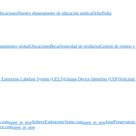
icaciones
Nuestro departamento de educación médica
OrthoPedia
suministro global
Ubicaciones
Becas
Seguridad de productos
Gestión de riesgos 
l Enterprise Labeling System (GELS)
Unique Device Identifier (UDI)
Solicitud 
n.com
ArthrexEndoscopicSpine.com
JointPreservatio
open_in_new
open_in_new
nce.com
open_in_new