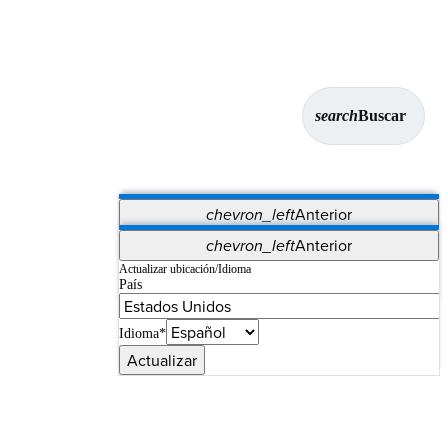
search
Buscar
chevron_left
Anterior
Aplicaciones
chevron_left
Anterior
Vet Systems
OrthoPedia Patient
SAP
Actualizar ubicación/Idioma
País
Supplier Portal
Synergy Imaging & Resection
Idioma*
Actualizar