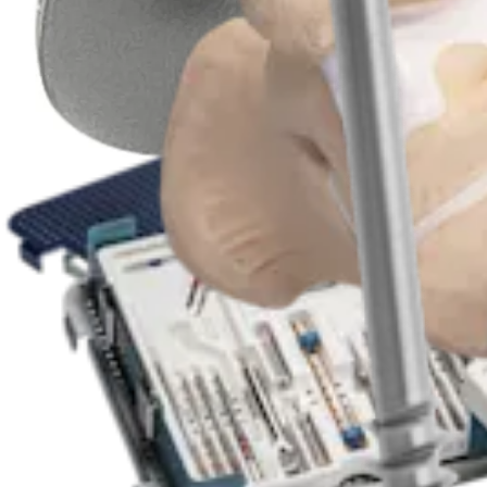
Procedimiento
Pie y tobillo
Set de tornillos canulados QuickFix™