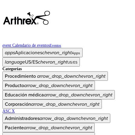
event
Calendario de eventos
Eventos
apps
Aplicaciones
chevron_right
Apps
language
US/ES
chevron_right
US/ES
Categorías
Procedimiento
arrow_drop_down
chevron_right
Producto
arrow_drop_down
chevron_right
Educación médica
arrow_drop_down
chevron_right
Corporación
arrow_drop_down
chevron_right
ASC X
Administradores
arrow_drop_down
chevron_right
Paciente
arrow_drop_down
chevron_right