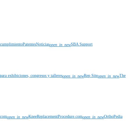
y cumplimiento
Patentes
Noticias
SBA Support
open_in_new
para exhibiciones, congresos y talleres
Rep Site
The
open_in_new
open_in_new
n.com
KneeReplacementProcedure.com
OrthoPedia
open_in_new
open_in_new