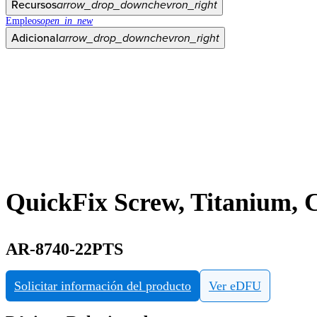
Recursos
arrow_drop_down
chevron_right
Empleos
open_in_new
Adicional
arrow_drop_down
chevron_right
QuickFix Screw, Titanium, 
AR-8740-22PTS
Solicitar información del producto
Ver eDFU