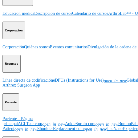
Educación médica
Descripción de cursos
Calendario de cursos
ArthroLab™ - Ub
Corporación
Corporación
Quiénes somos
Eventos comunitarios
Divulgación de la cadena de 
Recursos
Línea directa de codificación
eDFUs (Instructions for Use)
Globa
open_in_new
Arthrex Surgeon App
Paciente
Paciente - Página
principal
ACLTear.com
AnkleSprain.com
BunionPai
open_in_new
open_in_new
Patient
ShoulderReplacement.com
TheNanoExperie
open_in_new
open_in_new