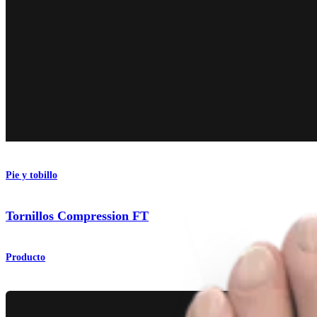
Pie y tobillo
Tornillos Compression FT
Producto