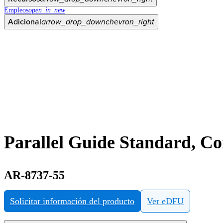
Empleos
open_in_new
Adicional
arrow_drop_down
chevron_right
Parallel Guide Standard, C
AR-8737-55
Solicitar información del producto
Ver eDFU