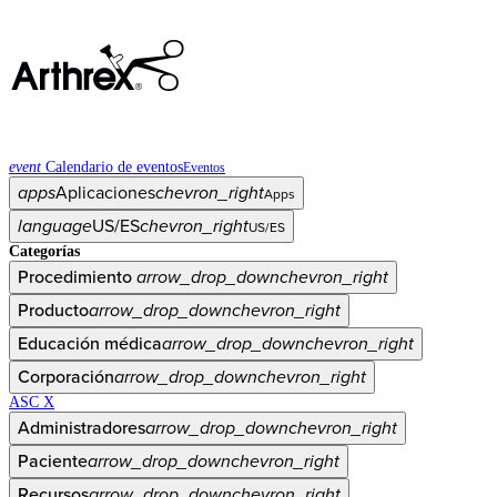
event
Calendario de eventos
Eventos
apps
Aplicaciones
chevron_right
Apps
language
US/ES
chevron_right
US/ES
Categorías
Procedimiento
arrow_drop_down
chevron_right
Producto
arrow_drop_down
chevron_right
Educación médica
arrow_drop_down
chevron_right
Corporación
arrow_drop_down
chevron_right
ASC X
Administradores
arrow_drop_down
chevron_right
Paciente
arrow_drop_down
chevron_right
Recursos
arrow_drop_down
chevron_right