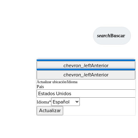
search
Buscar
chevron_left
Anterior
Aplicaciones
chevron_left
Anterior
Vet Systems
OrthoPedia Patient
SAP
Actualizar ubicación/Idioma
País
Supplier Portal
Synergy Imaging & Resection
Idioma*
Actualizar