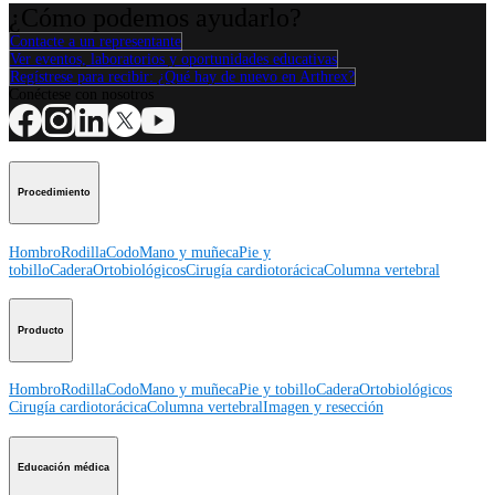
¿Cómo podemos ayudarlo?
Contacte a un representante
Ver eventos, laboratorios y oportunidades educativas
Regístrese para recibir: ¿Qué hay de nuevo en Arthrex?
Conéctese con nosotros
Procedimiento
Hombro
Rodilla
Codo
Mano y muñeca
Pie y
tobillo
Cadera
Ortobiológicos
Cirugía cardiotorácica
Columna vertebral
Producto
Hombro
Rodilla
Codo
Mano y muñeca
Pie y tobillo
Cadera
Ortobiológicos
Cirugía cardiotorácica
Columna vertebral
Imagen y resección
Educación médica