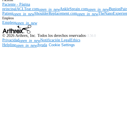
Paciente
Paciente - Página
principal
ACLTear.com
AnkleSprain.com
BunionPai
open_in_new
open_in_new
Patient
ShoulderReplacement.com
TheNanoExperie
open_in_new
open_in_new
Empleos
Empleos
open_in_new
©
2026
Arthrex, Inc. Todos los derechos reservados
v3.56.0
Privacidad
Notificación Legal
Ethics
open_in_new
Helpline
Ayuda
Cookie Settings
open_in_new