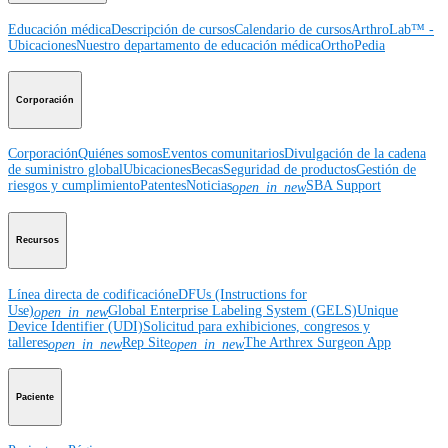
Educación médica
Descripción de cursos
Calendario de cursos
ArthroLab™ -
Ubicaciones
Nuestro departamento de educación médica
OrthoPedia
Corporación
Corporación
Quiénes somos
Eventos comunitarios
Divulgación de la cadena
de suministro global
Ubicaciones
Becas
Seguridad de productos
Gestión de
riesgos y cumplimiento
Patentes
Noticias
SBA Support
open_in_new
Recursos
Línea directa de codificación
eDFUs (Instructions for
Use)
Global Enterprise Labeling System (GELS)
Unique
open_in_new
Device Identifier (UDI)
Solicitud para exhibiciones, congresos y
talleres
Rep Site
The Arthrex Surgeon App
open_in_new
open_in_new
Paciente