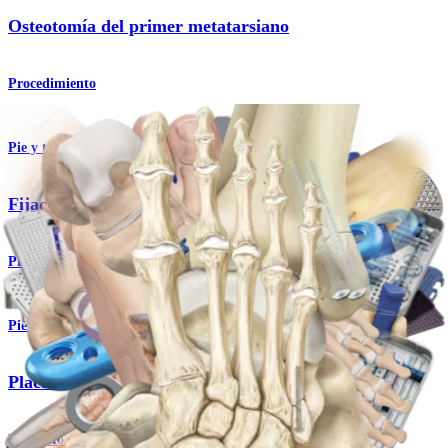
Osteotomía del primer metatarsiano
Procedimiento
Pie y tobillo
Fijación para lesiones de Lisfranc
Procedimiento
Pie y tobillo
Placas MaxForce™ MTP
Producto