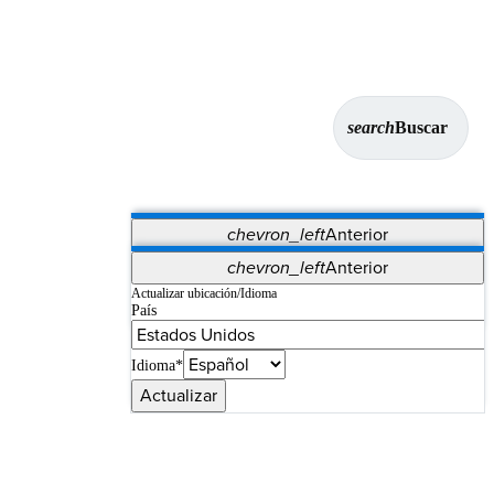
search
Buscar
chevron_left
Anterior
Aplicaciones
chevron_left
Anterior
Vet Systems
OrthoPedia Patient
SAP
Actualizar ubicación/Idioma
País
Supplier Portal
Synergy Imaging & Resection
Idioma*
Actualizar