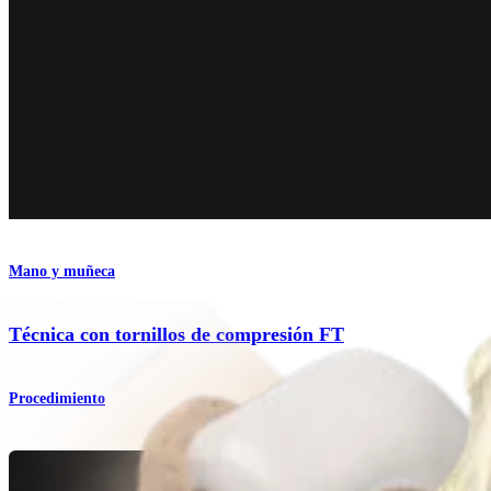
Mano y muñeca
Técnica con tornillos de compresión FT
Procedimiento