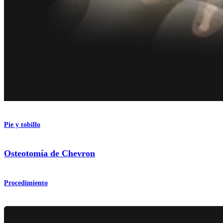
Pie y tobillo
Osteotomía de Chevron
Procedimiento