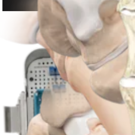
Pie y tobillo
Osteotomía del primer metatarsiano
Procedimiento