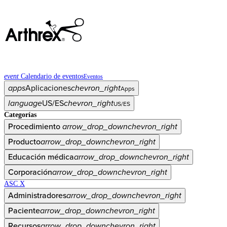
event
Calendario de eventos
Eventos
apps
Aplicaciones
chevron_right
Apps
language
US/ES
chevron_right
US/ES
Categorías
Procedimiento
arrow_drop_down
chevron_right
Producto
arrow_drop_down
chevron_right
Educación médica
arrow_drop_down
chevron_right
Corporación
arrow_drop_down
chevron_right
ASC X
Administradores
arrow_drop_down
chevron_right
Paciente
arrow_drop_down
chevron_right
Recursos
arrow_drop_down
chevron_right