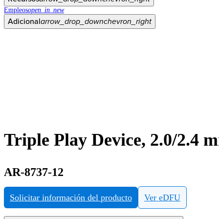
Empleos
open_in_new
Adicional
arrow_drop_down
chevron_right
Triple Play Device, 2.0/2.4 
AR-8737-12
Solicitar información del producto
Ver eDFU