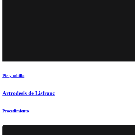
Pie y tobillo
Artrodesis de Lisfranc
Procedimiento