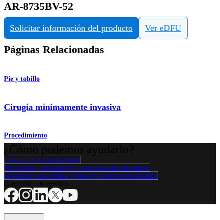
AR-8735BV-52
Solicitar información del producto
Ver eDFU
Páginas Relacionadas
Pie y tobillo
Cirugía mínimamente invasiva
Procedimiento
¿Cómo podemos ayudarlo?
Contacte a un representante
Ver eventos, laboratorios y oportunidades educativas
Regístrese para recibir: ¿Qué hay de nuevo en Arthrex?
Conéctese con nosotros