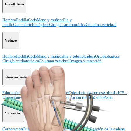
Procedimiento
Hombro
Rodilla
Codo
Mano y muñeca
Pie y
tobillo
Cadera
Ortobiológicos
Cirugía cardiotorácica
Columna vertebral
Producto
Hombro
Rodilla
Codo
Mano y muñeca
Pie y tobillo
Cadera
Ortobiológicos
Cirugía cardiotorácica
Columna vertebral
Imagen y resección
Educación médica
Educación médica
Descripción de cursos
Calendario de cursos
ArthroLab™ -
Ubicaciones
Nuestro departamento de educación médica
OrthoPedia
Corporación
Corporación
Quiénes somos
Eventos comunitarios
Divulgación de la cadena