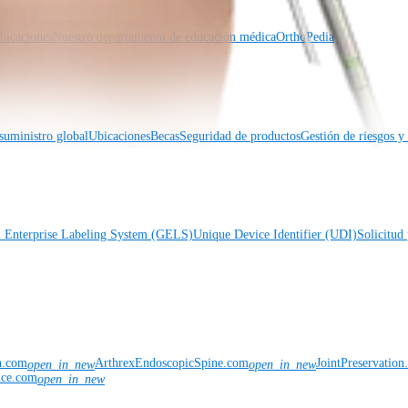
icaciones
Nuestro departamento de educación médica
OrthoPedia
suministro global
Ubicaciones
Becas
Seguridad de productos
Gestión de riesgos 
l Enterprise Labeling System (GELS)
Unique Device Identifier (UDI)
Solicitud 
n.com
ArthrexEndoscopicSpine.com
JointPreservatio
open_in_new
open_in_new
nce.com
open_in_new