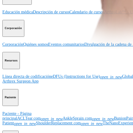
Educación médica
Descripción de cursos
Calendario de cursos
ArthroLab™ - Ub
Corporación
Corporación
Quiénes somos
Eventos comunitarios
Divulgación de la cadena de 
Recursos
Línea directa de codificación
eDFUs (Instructions for Use)
Globa
open_in_new
Arthrex Surgeon App
Paciente
Paciente - Página
principal
ACLTear.com
AnkleSprain.com
BunionPai
open_in_new
open_in_new
Patient
ShoulderReplacement.com
TheNanoExperie
open_in_new
open_in_new