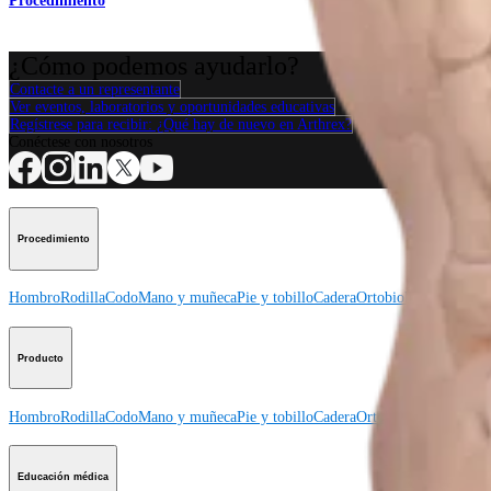
Procedimiento
¿Cómo podemos ayudarlo?
Contacte a un representante
Ver eventos, laboratorios y oportunidades educativas
Regístrese para recibir: ¿Qué hay de nuevo en Arthrex?
Conéctese con nosotros
Procedimiento
Hombro
Rodilla
Codo
Mano y muñeca
Pie y tobillo
Cadera
Ortobiológicos
Cirugí
Producto
Hombro
Rodilla
Codo
Mano y muñeca
Pie y tobillo
Cadera
Ortobiológicos
Cirugí
Educación médica