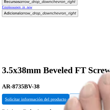
Recursos
arrow_drop_down
chevron_right
Empleos
open_in_new
Adicional
arrow_drop_down
chevron_right
3.5x38mm Beveled FT Scre
AR-8735BV-38
Solicitar información del producto
Ver eDFU