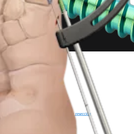
a cardiotorácica
Columna vertebral
a cardiotorácica
Columna vertebral
Imagen y resección