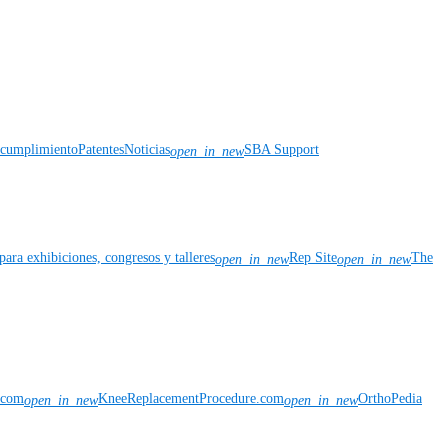
y cumplimiento
Patentes
Noticias
SBA Support
open_in_new
para exhibiciones, congresos y talleres
Rep Site
The
open_in_new
open_in_new
n.com
KneeReplacementProcedure.com
OrthoPedia
open_in_new
open_in_new