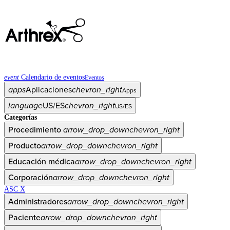
event
Calendario de eventos
Eventos
apps
Aplicaciones
chevron_right
Apps
language
US/ES
chevron_right
US/ES
Categorías
Procedimiento
arrow_drop_down
chevron_right
Producto
arrow_drop_down
chevron_right
Educación médica
arrow_drop_down
chevron_right
Corporación
arrow_drop_down
chevron_right
ASC X
Administradores
arrow_drop_down
chevron_right
Paciente
arrow_drop_down
chevron_right