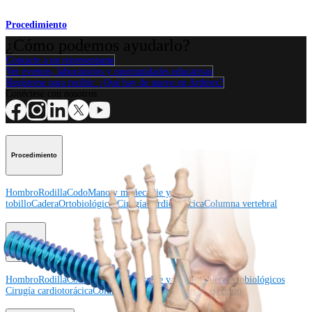
Procedimiento
¿Cómo podemos ayudarlo?
Contacte a un representante
Ver eventos, laboratorios y oportunidades educativas
Regístrese para recibir: ¿Qué hay de nuevo en Arthrex?
Conéctese con nosotros
Procedimiento
Hombro
Rodilla
Codo
Mano y muñeca
Pie y
tobillo
Cadera
Ortobiológicos
Cirugía cardiotorácica
Columna vertebral
Producto
Hombro
Rodilla
Codo
Mano y muñeca
Pie y tobillo
Cadera
Ortobiológicos
Cirugía cardiotorácica
Columna vertebral
Imagen y resección