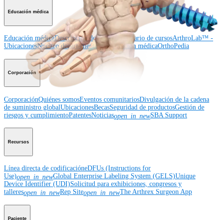
Educación médica
Educación médica
Descripción de cursos
Calendario de cursos
ArthroLab™ -
Ubicaciones
Nuestro departamento de educación médica
OrthoPedia
Corporación
Corporación
Quiénes somos
Eventos comunitarios
Divulgación de la cadena
de suministro global
Ubicaciones
Becas
Seguridad de productos
Gestión de
riesgos y cumplimiento
Patentes
Noticias
SBA Support
open_in_new
Recursos
Línea directa de codificación
eDFUs (Instructions for
Use)
Global Enterprise Labeling System (GELS)
Unique
open_in_new
Device Identifier (UDI)
Solicitud para exhibiciones, congresos y
talleres
Rep Site
The Arthrex Surgeon App
open_in_new
open_in_new
Paciente