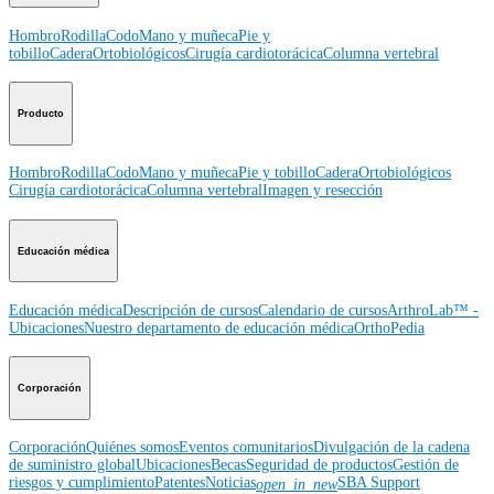
Hombro
Rodilla
Codo
Mano y muñeca
Pie y
tobillo
Cadera
Ortobiológicos
Cirugía cardiotorácica
Columna vertebral
Producto
Hombro
Rodilla
Codo
Mano y muñeca
Pie y tobillo
Cadera
Ortobiológicos
Cirugía cardiotorácica
Columna vertebral
Imagen y resección
Educación médica
Educación médica
Descripción de cursos
Calendario de cursos
ArthroLab™ -
Ubicaciones
Nuestro departamento de educación médica
OrthoPedia
Corporación
Corporación
Quiénes somos
Eventos comunitarios
Divulgación de la cadena
de suministro global
Ubicaciones
Becas
Seguridad de productos
Gestión de
riesgos y cumplimiento
Patentes
Noticias
SBA Support
open_in_new