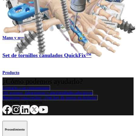
Set de tornillos canulados QuickFix™
Producto
Mano y muñeca
Set de tornillos canulados QuickFix™
Producto
¿Cómo podemos ayudarlo?
Contacte a un representante
Ver eventos, laboratorios y oportunidades educativas
Regístrese para recibir: ¿Qué hay de nuevo en Arthrex?
Conéctese con nosotros
Procedimiento