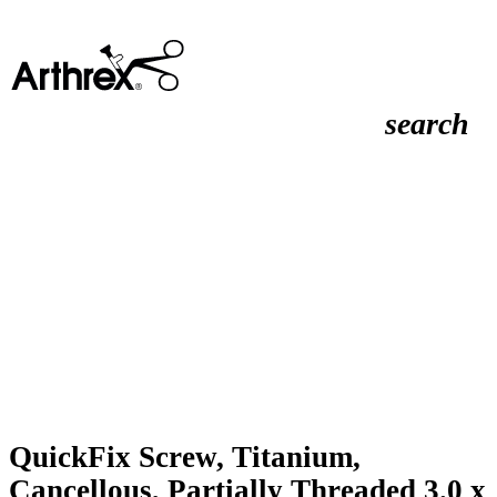
search
QuickFix Screw, Titanium,
Cancellous, Partially Threaded 3.0 x