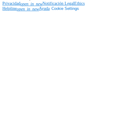
Privacidad
Notificación Legal
Ethics
open_in_new
Helpline
Ayuda
Cookie Settings
open_in_new