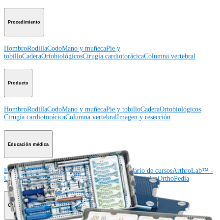
Procedimiento
Hombro
Rodilla
Codo
Mano y muñeca
Pie y
tobillo
Cadera
Ortobiológicos
Cirugía cardiotorácica
Columna vertebral
Producto
Hombro
Rodilla
Codo
Mano y muñeca
Pie y tobillo
Cadera
Ortobiológicos
Cirugía cardiotorácica
Columna vertebral
Imagen y resección
Educación médica
Educación médica
Descripción de cursos
Calendario de cursos
ArthroLab™ -
Ubicaciones
Nuestro departamento de educación médica
OrthoPedia
Corporación