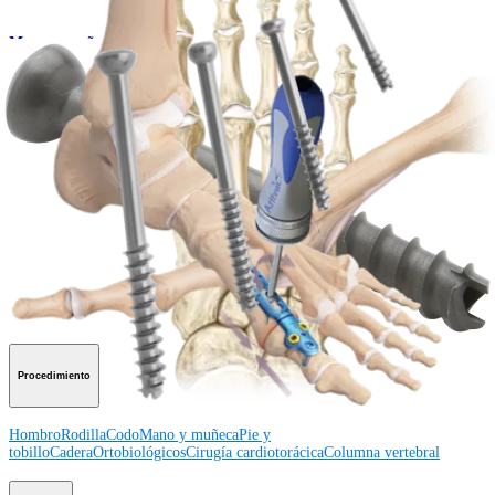
Mano y muñeca
Set de tornillos canulados QuickFix™
Producto
¿Cómo podemos ayudarlo?
Contacte a un representante
Ver eventos, laboratorios y oportunidades educativas
Regístrese para recibir: ¿Qué hay de nuevo en Arthrex?
Conéctese con nosotros
Procedimiento
Hombro
Rodilla
Codo
Mano y muñeca
Pie y
tobillo
Cadera
Ortobiológicos
Cirugía cardiotorácica
Columna vertebral