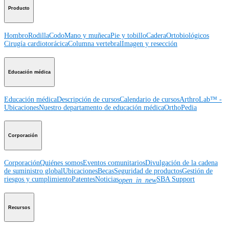
Producto
Hombro
Rodilla
Codo
Mano y muñeca
Pie y tobillo
Cadera
Ortobiológicos
Cirugía cardiotorácica
Columna vertebral
Imagen y resección
Educación médica
Educación médica
Descripción de cursos
Calendario de cursos
ArthroLab™ -
Ubicaciones
Nuestro departamento de educación médica
OrthoPedia
Corporación
Corporación
Quiénes somos
Eventos comunitarios
Divulgación de la cadena
de suministro global
Ubicaciones
Becas
Seguridad de productos
Gestión de
riesgos y cumplimiento
Patentes
Noticias
SBA Support
open_in_new
Recursos