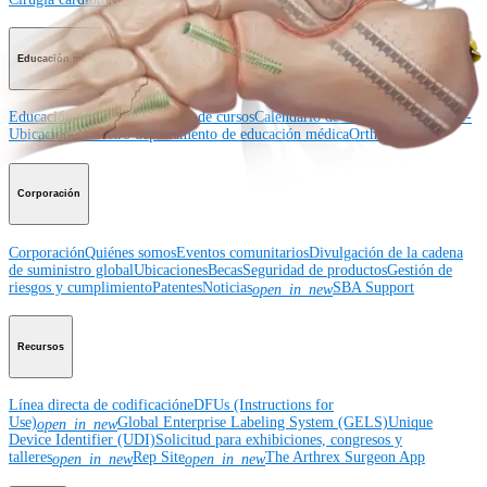
Educación médica
Educación médica
Descripción de cursos
Calendario de cursos
ArthroLab™ -
Ubicaciones
Nuestro departamento de educación médica
OrthoPedia
Corporación
Corporación
Quiénes somos
Eventos comunitarios
Divulgación de la cadena
de suministro global
Ubicaciones
Becas
Seguridad de productos
Gestión de
riesgos y cumplimiento
Patentes
Noticias
SBA Support
open_in_new
Recursos
Línea directa de codificación
eDFUs (Instructions for
Use)
Global Enterprise Labeling System (GELS)
Unique
open_in_new
Device Identifier (UDI)
Solicitud para exhibiciones, congresos y
talleres
Rep Site
The Arthrex Surgeon App
open_in_new
open_in_new