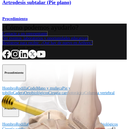
Artrodesis subtalar (Pie plano)
Procedimiento
¿Cómo podemos ayudarlo?
Contacte a un representante
Ver eventos, laboratorios y oportunidades educativas
Regístrese para recibir: ¿Qué hay de nuevo en Arthrex?
Conéctese con nosotros
Procedimiento
Hombro
Rodilla
Codo
Mano y muñeca
Pie y
tobillo
Cadera
Ortobiológicos
Cirugía cardiotorácica
Columna vertebral
Producto
Hombro
Rodilla
Codo
Mano y muñeca
Pie y tobillo
Cadera
Ortobiológicos
Cirugía cardiotorácica
Columna vertebral
Imagen y resección