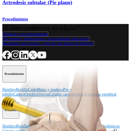
Artrodesis subtalar (Pie plano)
Procedimiento
¿Cómo podemos ayudarlo?
Contacte a un representante
Ver eventos, laboratorios y oportunidades educativas
Regístrese para recibir: ¿Qué hay de nuevo en Arthrex?
Conéctese con nosotros
Procedimiento
Hombro
Rodilla
Codo
Mano y muñeca
Pie y
tobillo
Cadera
Ortobiológicos
Cirugía cardiotorácica
Columna vertebral
Producto
Hombro
Rodilla
Codo
Mano y muñeca
Pie y tobillo
Cadera
Ortobiológicos
Cirugía cardiotorácica
Columna vertebral
Imagen y resección