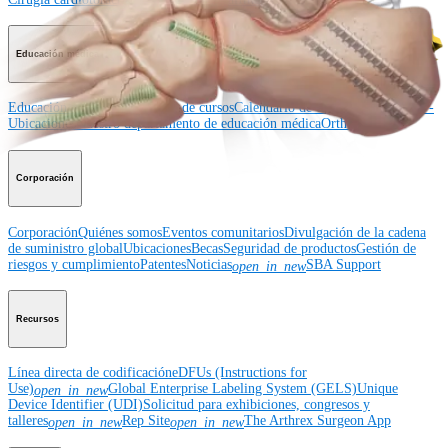
Educación médica
Educación médica
Descripción de cursos
Calendario de cursos
ArthroLab™ -
Ubicaciones
Nuestro departamento de educación médica
OrthoPedia
Corporación
Corporación
Quiénes somos
Eventos comunitarios
Divulgación de la cadena
de suministro global
Ubicaciones
Becas
Seguridad de productos
Gestión de
riesgos y cumplimiento
Patentes
Noticias
SBA Support
open_in_new
Recursos
Línea directa de codificación
eDFUs (Instructions for
Use)
Global Enterprise Labeling System (GELS)
Unique
open_in_new
Device Identifier (UDI)
Solicitud para exhibiciones, congresos y
talleres
Rep Site
The Arthrex Surgeon App
open_in_new
open_in_new