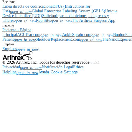
Recursos
Línea directa de codificación
eDFUs (Instructions for
Use)
Global Enterprise Labeling System (GELS)
Unique
open_in_new
Device Identifier (UDI)
Solicitud para exhibiciones, congresos y
talleres
Rep Site
The Arthrex Surgeon App
open_in_new
open_in_new
Paciente
Paciente - Página
principal
ACLTear.com
AnkleSprain.com
BunionPai
open_in_new
open_in_new
Patient
ShoulderReplacement.com
TheNanoExperie
open_in_new
open_in_new
Empleos
Empleos
open_in_new
©
2026
Arthrex, Inc. Todos los derechos reservados
v3.55.1
Privacidad
Notificación Legal
Ethics
open_in_new
Helpline
Ayuda
Cookie Settings
open_in_new