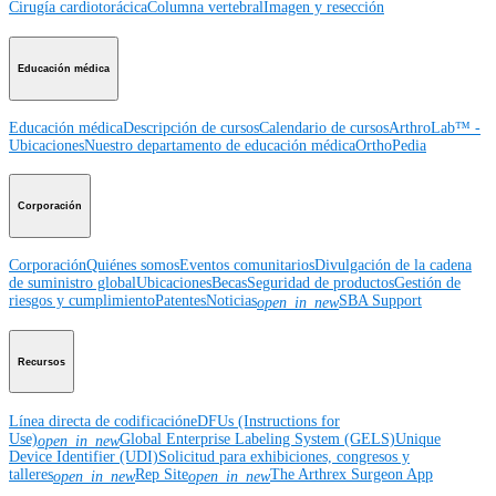
Cirugía cardiotorácica
Columna vertebral
Imagen y resección
Educación médica
Educación médica
Descripción de cursos
Calendario de cursos
ArthroLab™ -
Ubicaciones
Nuestro departamento de educación médica
OrthoPedia
Corporación
Corporación
Quiénes somos
Eventos comunitarios
Divulgación de la cadena
de suministro global
Ubicaciones
Becas
Seguridad de productos
Gestión de
riesgos y cumplimiento
Patentes
Noticias
SBA Support
open_in_new
Recursos
Línea directa de codificación
eDFUs (Instructions for
Use)
Global Enterprise Labeling System (GELS)
Unique
open_in_new
Device Identifier (UDI)
Solicitud para exhibiciones, congresos y
talleres
Rep Site
The Arthrex Surgeon App
open_in_new
open_in_new