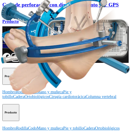
Guía de perforación con direccionamiento por GPS
Producto
¿Cómo podemos ayudarlo?
Contacte a un representante
Ver eventos, laboratorios y oportunidades educativas
Regístrese para recibir: ¿Qué hay de nuevo en Arthrex?
Conéctese con nosotros
Procedimiento
Hombro
Rodilla
Codo
Mano y muñeca
Pie y
tobillo
Cadera
Ortobiológicos
Cirugía cardiotorácica
Columna vertebral
Producto
Hombro
Rodilla
Codo
Mano y muñeca
Pie y tobillo
Cadera
Ortobiológicos