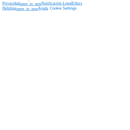
Privacidad
Notificación Legal
Ethics
open_in_new
Helpline
Ayuda
Cookie Settings
open_in_new