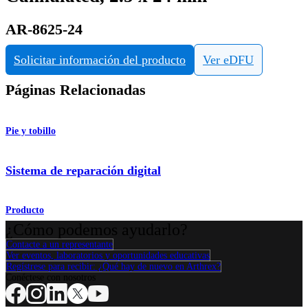
AR-8625-24
Solicitar información del producto
Ver eDFU
Páginas Relacionadas
Pie y tobillo
Sistema de reparación digital
Producto
¿Cómo podemos ayudarlo?
Contacte a un representante
Ver eventos, laboratorios y oportunidades educativas
Regístrese para recibir: ¿Qué hay de nuevo en Arthrex?
Conéctese con nosotros