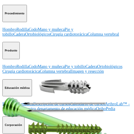
Procedimiento
Hombro
Rodilla
Codo
Mano y muñeca
Pie y
tobillo
Cadera
Ortobiológicos
Cirugía cardiotorácica
Columna vertebral
Producto
Hombro
Rodilla
Codo
Mano y muñeca
Pie y tobillo
Cadera
Ortobiológicos
Cirugía cardiotorácica
Columna vertebral
Imagen y resección
Educación médica
Educación médica
Descripción de cursos
Calendario de cursos
ArthroLab™ -
Ubicaciones
Nuestro departamento de educación médica
OrthoPedia
Corporación